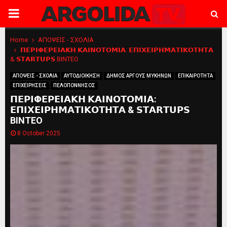
PRIMARY
MENU
Home
ΑΠΟΨΕΙΣ - ΣΧΟΛΙΑ
𝝥𝝚𝝦𝝞𝝫𝝚𝝦𝝚𝝞𝝖𝝟𝝜 𝝟𝝖𝝞𝝢𝝤𝝩𝝤𝝡𝝞𝝖: 𝝚𝝥𝝞𝝬𝝚𝝞𝝦𝝜𝝡𝝖𝝩𝝞𝝟𝝤𝝩𝝜𝝩𝝖
& 𝗦𝗧𝗔𝗥𝗧𝗨𝗣𝗦 ΒΙΝΤΕΟ
ΑΠΟΨΕΙΣ - ΣΧΟΛΙΑ
ΑΥΤΟΔΙΟΙΚΗΣΗ
ΔΗΜΟΣ ΑΡΓΟΥΣ ΜΥΚΗΝΩΝ
ΕΠΙΚΑΙΡΟΤΗΤΑ
ΕΠΙΧΕΙΡΗΣΕΙΣ
ΠΕΛΟΠΟΝΝΗΣΟΣ
𝝥𝝚𝝦𝝞𝝫𝝚𝝦𝝚𝝞𝝖𝝟𝝜 𝝟𝝖𝝞𝝢𝝤𝝩𝝤𝝡𝝞𝝖:
𝝚𝝥𝝞𝝬𝝚𝝞𝝦𝝜𝝡𝝖𝝩𝝞𝝟𝝤𝝩𝝜𝝩𝝖 & 𝗦𝗧𝗔𝗥𝗧𝗨𝗣𝗦
ΒΙΝΤΕΟ
8 October 2025