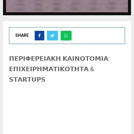
SHARE
𝝥𝝚𝝦𝝞𝝫𝝚𝝦𝝚𝝞𝝖𝝟𝝜 𝝟𝝖𝝞𝝢𝝤𝝩𝝤𝝡𝝞𝝖:
𝝚𝝥𝝞𝝬𝝚𝝞𝝦𝝜𝝡𝝖𝝩𝝞𝝟𝝤𝝩𝝜𝝩𝝖 &
𝗦𝗧𝗔𝗥𝗧𝗨𝗣𝗦