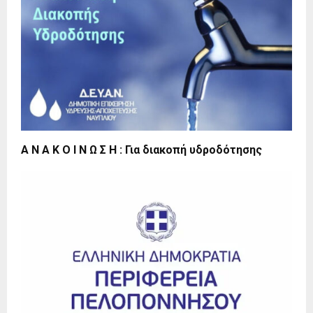
Α Ν Α Κ Ο Ι Ν Ω Σ Η : Για διακοπή υδροδότησης