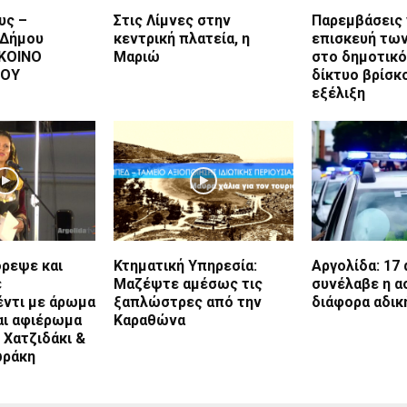
υς –
Στις Λίμνες στην
Παρεμβάσεις 
 Δήμου
κεντρική πλατεία, η
επισκευή τω
ΚΟΙΝΟ
Μαριώ
στο δημοτικό
ΠΟΥ
δίκτυο βρίσκ
εξέλιξη
όρεψε και
Κτηματική Υπηρεσία:
Αργολίδα: 17
ε
Μαζέψτε αμέσως τις
συνέλαβε η α
έντι με άρωμα
ξαπλώστρες από την
διάφορα αδικ
αι αφιέρωμα
Καραθώνα
 Χατζιδάκι &
ωράκη