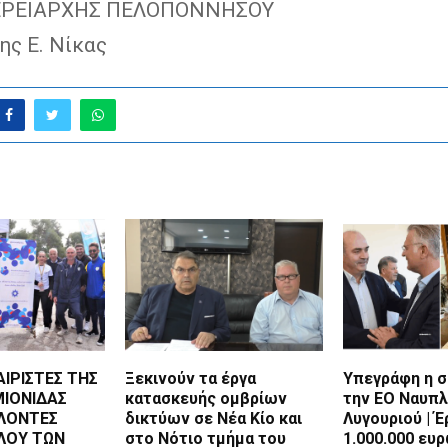
ΕΡΕΙΑΡΧΗΣ ΠΕΛΟΠΟΝΝΗΣΟΥ
ης Ε. Νίκας
ΙΡΙΣΤΕΣ ΤΗΣ
Ξεκινούν τα έργα
Υπεγράφη η σ
ΜΙΟΝΙΔΑΣ
κατασκευής ομβρίων
την ΕΟ Ναυπλ
ΕΛΟΝΤΕΣ
δικτύων σε Νέα Κίο και
Λυγουριού | Έ
ΛΟΥ ΤΩΝ
στο Νότιο τμήμα του
1.000.000 ευ