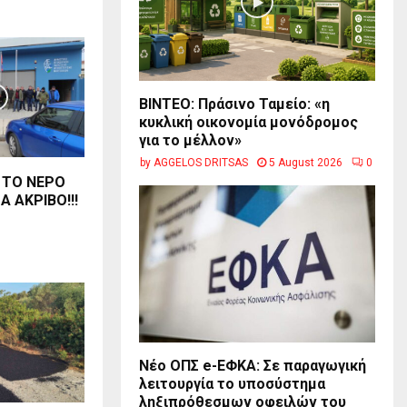
BINTEO: Πράσινο Ταμείο: «η
κυκλική οικονομία μονόδρομος
για το μέλλον»
by
AGGELOS DRITSAS
5 August 2026
0
Ι ΤΟ ΝΕΡΟ
 ΑΚΡΙΒΟ!!!
Νέο ΟΠΣ e-ΕΦΚΑ: Σε παραγωγική
λειτουργία το υποσύστημα
ληξιπρόθεσμων οφειλών του