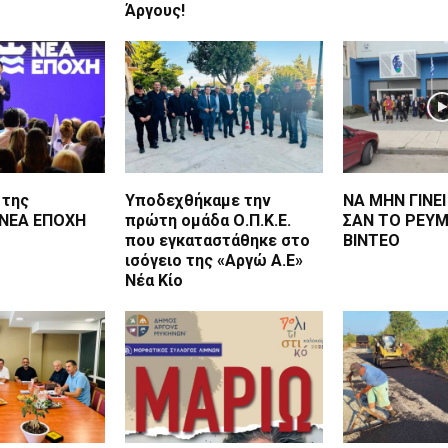
Άργους!
 της
Υποδεχθήκαμε την
ΝΑ ΜΗΝ ΓΙΝΕ
 ΝΕΑ ΕΠΟΧΗ
πρώτη ομάδα Ο.Π.Κ.Ε.
ΣΑΝ ΤΟ ΡΕΥΜΑ
που εγκαταστάθηκε στο
ΒΙΝΤΕΟ
ισόγειο της «Αργώ Α.Ε»
Νέα Κίο