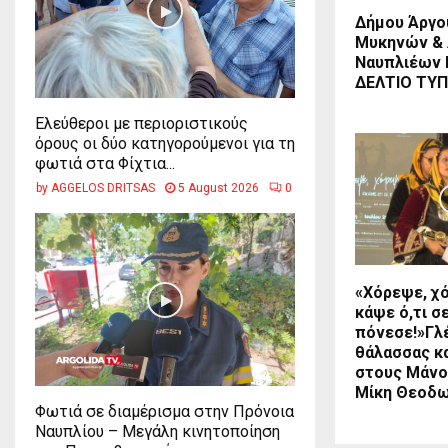
Δήμου Άργο
Μυκηνών &
Ναυπλιέων 
ΔΕΛΤΙΟ ΤΥ
Ελεύθεροι με περιοριστικούς
όρους οι δύο κατηγορούμενοι για τη
φωτιά στα Φίχτια...
by
AGGELOS DRITSAS
5 August 2026
0
«Χόρεψε, χ
κάψε ό,τι σ
πόνεσε!»Γλ
θάλασσας κ
στους Μάνο
Μίκη Θεοδ
Φωτιά σε διαμέρισμα στην Πρόνοια
Ναυπλίου – Μεγάλη κινητοποίηση