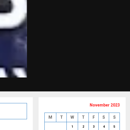
November 2023
M
T
W
T
F
S
S
1
2
3
4
5