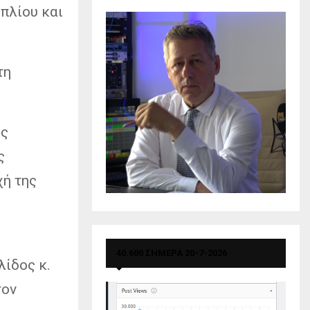
πλίου και
τη
ης
ς
χή της
40.600 ΣΗΜΕΡΑ 20-7-2026
ίδος κ.
τον