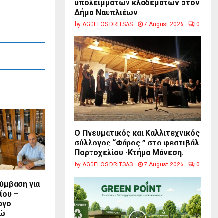
υπολειμμάτων κλαδεμάτων στον
Δήμο Ναυπλιέων
by
AGGELOS DRITSAS
7 August 2026
0
Ο Πνευματικός και Καλλιτεχνικός
σύλλογος “Φάρος ” στο φεστιβάλ
Πορτοχελίου -Κτήμα Μάνεση.
by
AGGELOS DRITSAS
7 August 2026
0
ύμβαση για
ίου –
ργο
ρώ