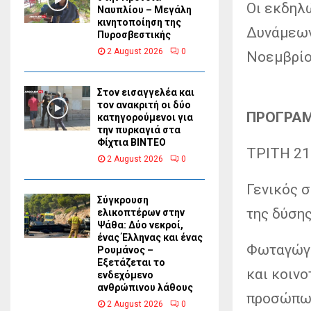
Οι εκδηλ
Ναυπλίου – Μεγάλη
κινητοποίηση της
Δυνάμεων”
Πυροσβεστικής
2 August 2026
0
Νοεμβρίο
Στον εισαγγελέα και
τον ανακριτή οι δύο
ΠΡΟΓΡΑ
κατηγορούμενοι για
την πυρκαγιά στα
Φίχτια ΒΙΝΤΕΟ
ΤΡΙΤΗ 2
2 August 2026
0
Γενικός 
Σύγκρουση
της δύσης
ελικοπτέρων στην
Ψάθα: Δύο νεκροί,
ένας Έλληνας και ένας
Φωταγώγη
Ρουμάνος –
Εξετάζεται το
και κοιν
ενδεχόμενο
ανθρώπινου λάθους
προσώπων
2 August 2026
0