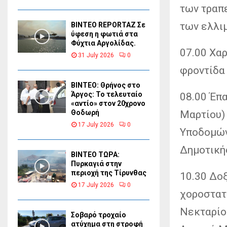
των τραπ
των ελλι
BINTEO REPORTAZ Σε
ύφεση η φωτιά στα
Φύχτια Αργολίδας.
07.00 Χα
31 July 2026
0
φροντίδα
ΒΙΝΤΕΟ: Θρήνος στο
Άργος: Το τελευταίο
08.00 Έπ
«αντίο» στον 20χρονο
Μαρτίου)
Θοδωρή
17 July 2026
0
Υποδομών 
Δημοτική
ΒΙΝΤΕΟ ΤΩΡΑ:
Πυρκαγιά στην
περιοχή της Τίρυνθας
10.30 Δοξ
17 July 2026
0
χοροστατ
Νεκταρίο
Σοβαρό τροχαίο
ατύχημα στη στροφή