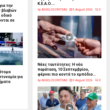
Κ.Ε.Α.Ο....
για την
by
AGGELOS DRITSAS
5 August 2026
0
ν βλαβών
 οδικό
ονται σε
Νέες ταυτότητες: Η νέα
παράταση, 10 Σεπτεμβρίου,
 άτομα
φέρνει πιο κοντά το εμπόδιο...
στυνομία για
by
AGGELOS DRITSAS
5 August 2026
0
ήματα