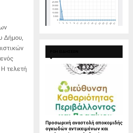
των
υ Δήμου,
μιστικών
ΡΟΗ ΕΙΔΗΣΕΩΝ
 ενός
 Η τελετή
Προσωρινή αναστολή αποκομιδής
ογκωδών αντικειμένων και