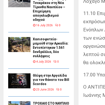
Λοχαγό Μ
Τσεκρέκου στη Νέα
Τίρυνθα Ναυπλίου –
Επιχείρηση
11.10 Επ
απεγκλωβισμού
οδηγού
εκπρόσωπ
16 July 2026
0
Ενόπλων 
των ενώσ
Χασισοφυτεία-
μαμούθ στην Αρκαδία:
οργανώσε
Εντοπίστηκαν 1.561
δενδρύλλια, δύο
λεπτού σ
συλλήψεις
θα ολοκλ
4 July 2026
0
17.00 Υπ
Θλίψη στην Αργολίδα
για τον θάνατο του Bill
Scordos
Ο ΑΝΤΙΠ
23 June 2026
0
Ιωάννης 
ΤΡΟΧΑΙΟ ΣΤΟ ΝΑΥΠΛΙΟ