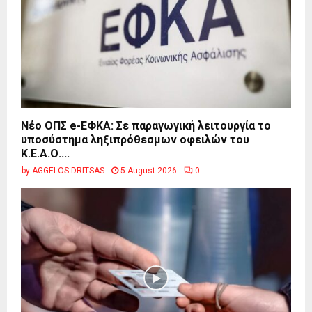
Νέο ΟΠΣ e-ΕΦΚΑ: Σε παραγωγική λειτουργία το
υποσύστημα ληξιπρόθεσμων οφειλών του
Κ.Ε.Α.Ο....
by
AGGELOS DRITSAS
5 August 2026
0