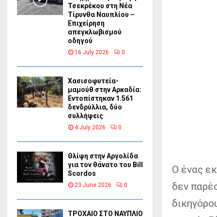
Τσεκρέκου στη Νέα
Τίρυνθα Ναυπλίου –
Επιχείρηση
απεγκλωβισμού
οδηγού
16 July 2026
0
Χασισοφυτεία-
μαμούθ στην Αρκαδία:
Εντοπίστηκαν 1.561
δενδρύλλια, δύο
συλλήψεις
4 July 2026
0
Θλίψη στην Αργολίδα
για τον θάνατο του Bill
Ο ένας εκ
Scordos
δεν παρέ
23 June 2026
0
δικηγόρου
ΤΡΟΧΑΙΟ ΣΤΟ ΝΑΥΠΛΙΟ