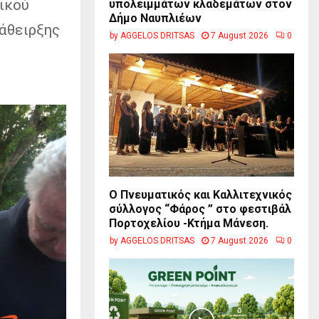
σικού
υπολειμμάτων κλαδεμάτων στον
Δήμο Ναυπλιέων
κάθειρξης
by
AGGELOS DRITSAS
7 August 2026
0
Ο Πνευματικός και Καλλιτεχνικός
σύλλογος “Φάρος ” στο φεστιβάλ
Πορτοχελίου -Κτήμα Μάνεση.
by
AGGELOS DRITSAS
7 August 2026
0