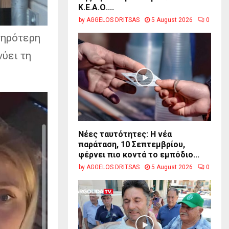
Κ.Ε.Α.Ο....
by
AGGELOS DRITSAS
5 August 2026
0
τηρότερη
ύει τη
Νέες ταυτότητες: Η νέα
παράταση, 10 Σεπτεμβρίου,
φέρνει πιο κοντά το εμπόδιο...
by
AGGELOS DRITSAS
5 August 2026
0