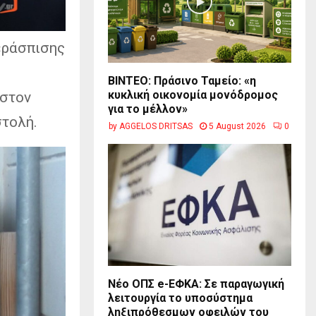
εράσπισης
BINTEO: Πράσινο Ταμείο: «η
κυκλική οικονομία μονόδρομος
 στον
για το μέλλον»
στολή.
by
AGGELOS DRITSAS
5 August 2026
0
Νέο ΟΠΣ e-ΕΦΚΑ: Σε παραγωγική
λειτουργία το υποσύστημα
ληξιπρόθεσμων οφειλών του