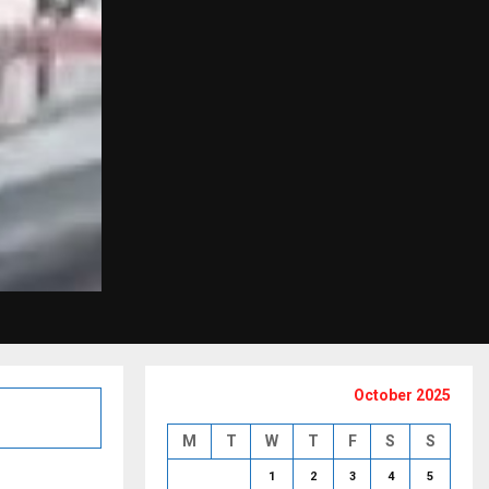
October 2025
M
T
W
T
F
S
S
1
2
3
4
5