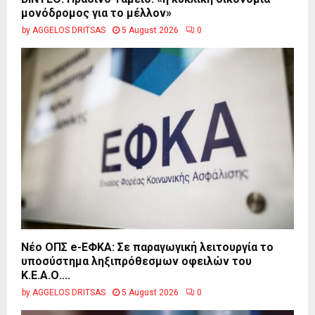
μονόδρομος για το μέλλον»
by
AGGELOS DRITSAS
5 August 2026
0
Νέο ΟΠΣ e-ΕΦΚΑ: Σε παραγωγική λειτουργία το
υποσύστημα ληξιπρόθεσμων οφειλών του
Κ.Ε.Α.Ο....
by
AGGELOS DRITSAS
5 August 2026
0