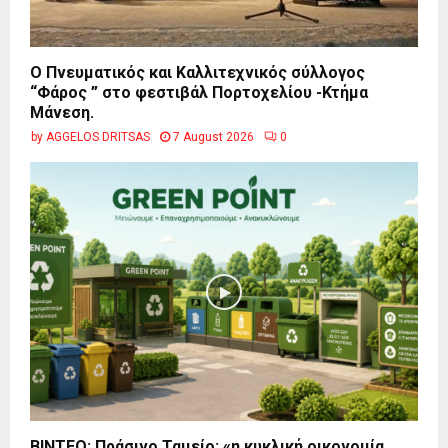
Ο Πνευματικός και Καλλιτεχνικός σύλλογος
“Φάρος ” στο φεστιβάλ Πορτοχελίου -Κτήμα
Μάνεση.
by
AGGELOS DRITSAS
7 August 2026
0
BINTEO: Πράσινο Ταμείο: «η κυκλική οικονομία