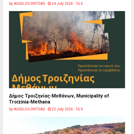
by
AGGELOS DRITSAS
24 July 2026
0
Δήμος Τροιζηνίας-Μεθάνων, Municipality of
Troizinia-Methana
by
AGGELOS DRITSAS
22 July 2026
0