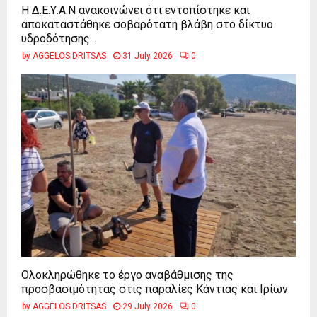
Η Δ.Ε.Υ.Α.Ν ανακοινώνει ότι εντοπίστηκε και
αποκαταστάθηκε σοβαρότατη βλάβη στο δίκτυο
υδροδότησης...
by
AGGELOS DRITSAS
31 July 2026
0
Ολοκληρώθηκε το έργο αναβάθμισης της
προσβασιμότητας στις παραλίες Κάντιας και Ιρίων
by
AGGELOS DRITSAS
29 July 2026
0