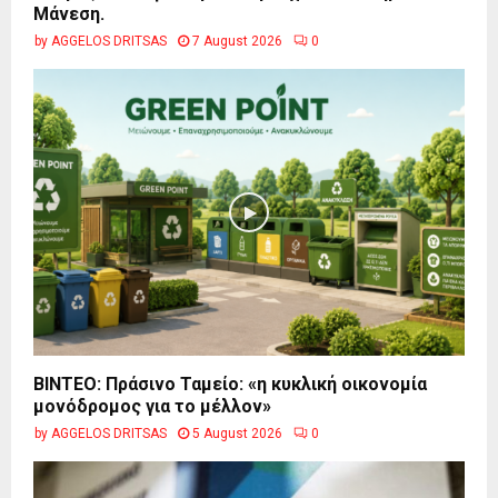
Μάνεση.
by
AGGELOS DRITSAS
7 August 2026
0
BINTEO: Πράσινο Ταμείο: «η κυκλική οικονομία
μονόδρομος για το μέλλον»
by
AGGELOS DRITSAS
5 August 2026
0