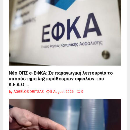
Νέο ΟΠΣ e-ΕΦΚΑ: Σε παραγωγική λειτουργία το
υποσύστημα ληξιπρόθεσμων οφειλών του
Κ.Ε.Α.Ο....
by
AGGELOS DRITSAS
5 August 2026
0