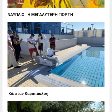
ΝΑΥΠΛΙΟ : H MEΓAΛYTEΡH ΓIOΡTH
Κώστας Καράπαυλος