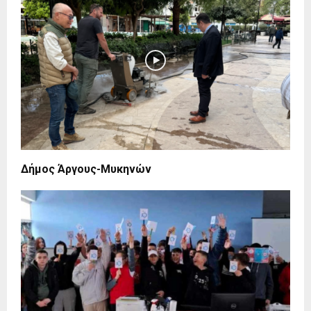
Δήμος Άργους-Μυκηνών