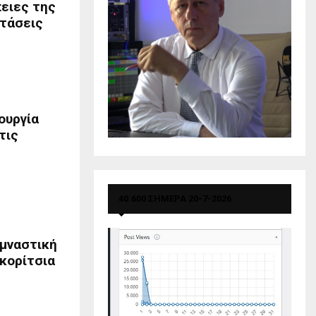
πειες της
στάσεις
ουργία
τις
40.600 ΣΗΜΕΡΑ 20-7-2026
υμναστική
 κορίτσια