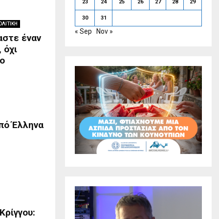
23
24
25
26
27
28
29
30
31
ΟΛΙΤΙΚΗ
« Sep
Nov »
αστε έναν
 όχι
ο
από Έλληνα
Κρίγγου: