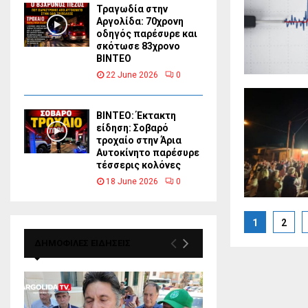
Τραγωδία στην
Αργολίδα: 70χρονη
οδηγός παρέσυρε και
σκότωσε 83χρονο
ΒΙΝΤΕΟ
22 June 2026
0
ΒΙΝΤΕΟ: Έκτακτη
είδηση: Σοβαρό
τροχαίο στην Άρια
Αυτοκίνητο παρέσυρε
τέσσερις κολόνες
18 June 2026
0
Posts
1
2
paginat
ΔΗΜΟΦΙΛΕΣ ΕΙΔΗΣΕΙΣ