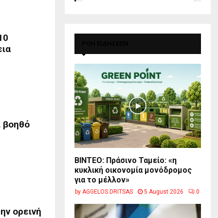
10
ΡΟΗ ΕΙΔΗΣΕΩΝ
εια
ι βοηθό
BINTEO: Πράσινο Ταμείο: «η
κυκλική οικονομία μονόδρομος
για το μέλλον»
by
AGGELOS DRITSAS
5 August 2026
0
ην ορεινή