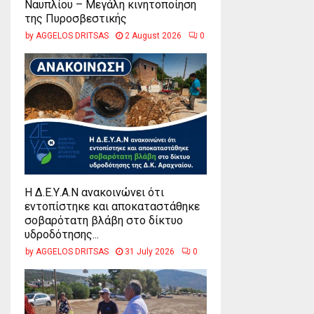
Ναυπλίου – Μεγάλη κινητοποίηση
της Πυροσβεστικής
by
AGGELOS DRITSAS
2 August 2026
0
Η Δ.Ε.Υ.Α.Ν ανακοινώνει ότι
εντοπίστηκε και αποκαταστάθηκε
σοβαρότατη βλάβη στο δίκτυο
υδροδότησης...
by
AGGELOS DRITSAS
31 July 2026
0