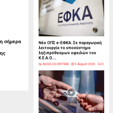
ψη σήμερα
Νέο ΟΠΣ e-ΕΦΚΑ: Σε παραγωγική
λειτουργία το υποσύστημα
νης
ληξιπρόθεσμων οφειλών του
Κ.Ε.Α.Ο....
by
AGGELOS DRITSAS
5 August 2026
0