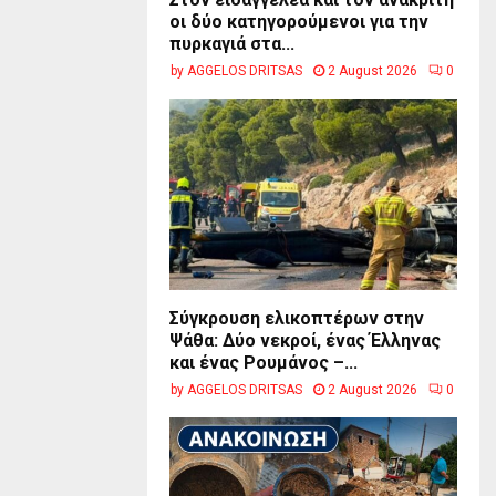
οι δύο κατηγορούμενοι για την
πυρκαγιά στα...
by
AGGELOS DRITSAS
2 August 2026
0
Σύγκρουση ελικοπτέρων στην
Ψάθα: Δύο νεκροί, ένας Έλληνας
και ένας Ρουμάνος –...
by
AGGELOS DRITSAS
2 August 2026
0