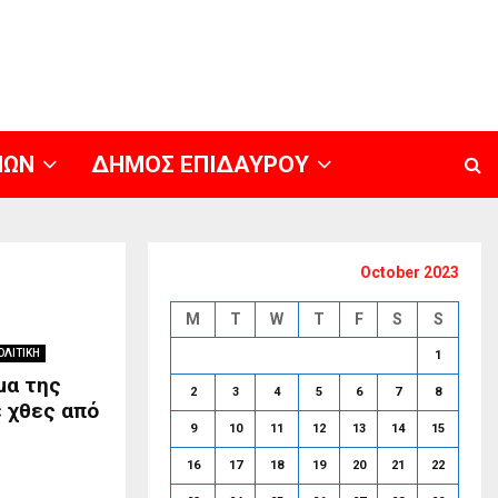
ΝΩΝ
ΔΗΜΟΣ ΕΠΙΔΑΥΡΟΥ
October 2023
M
T
W
T
F
S
S
ΟΛΙΤΙΚΗ
1
μα της
2
3
4
5
6
7
8
ε χθες από
9
10
11
12
13
14
15
16
17
18
19
20
21
22