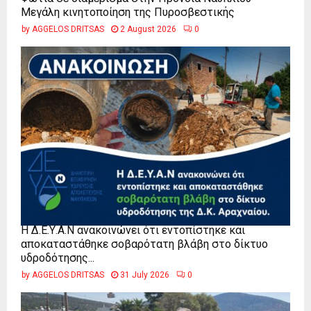
Μεγάλη κινητοποίηση της Πυροσβεστικής
by
AGGELOS DRITSAS
2 August 2026
0
Η Δ.Ε.Υ.Α.Ν ανακοινώνει ότι εντοπίστηκε και
αποκαταστάθηκε σοβαρότατη βλάβη στο δίκτυο
υδροδότησης...
by
AGGELOS DRITSAS
31 July 2026
0