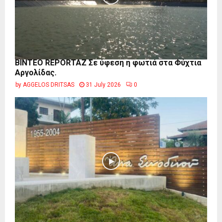
BINTEO REPORTAZ Σε ύφεση η φωτιά στα Φύχτια
Αργολίδας.
by
AGGELOS DRITSAS
31 July 2026
0