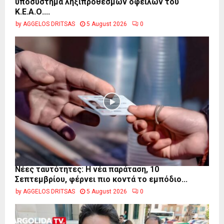
υποσύστημα ληξιπρόθεσμων οφειλών του
Κ.Ε.Α.Ο....
by
AGGELOS DRITSAS
5 August 2026
0
Νέες ταυτότητες: Η νέα παράταση, 10
Σεπτεμβρίου, φέρνει πιο κοντά το εμπόδιο...
by
AGGELOS DRITSAS
5 August 2026
0