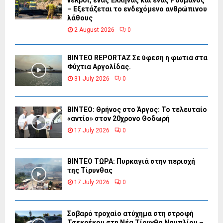
– Εξετάζεται το ενδεχόμενο ανθρώπινου
λάθους
2 August 2026
0
BINTEO REPORTAZ Σε ύφεση η φωτιά στα
Φύχτια Αργολίδας.
31 July 2026
0
ΒΙΝΤΕΟ: Θρήνος στο Άργος: Το τελευταίο
«αντίο» στον 20χρονο Θοδωρή
17 July 2026
0
ΒΙΝΤΕΟ ΤΩΡΑ: Πυρκαγιά στην περιοχή
της Τίρυνθας
17 July 2026
0
Σοβαρό τροχαίο ατύχημα στη στροφή
Τσεκρέκου στη Νέα Τίρυνθα Ναυπλίου –