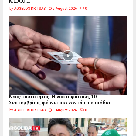
Κ.Ε.Α.Ο....
by
AGGELOS DRITSAS
5 August 2026
0
Νέες ταυτότητες: Η νέα παράταση, 10
Σεπτεμβρίου, φέρνει πιο κοντά το εμπόδιο...
by
AGGELOS DRITSAS
5 August 2026
0