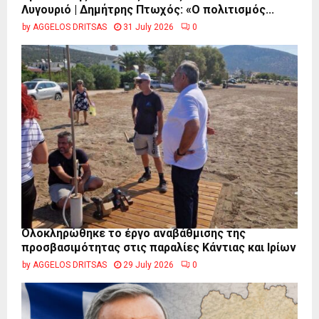
Λυγουριό | Δημήτρης Πτωχός: «Ο πολιτισμός...
by
AGGELOS DRITSAS
31 July 2026
0
Ολοκληρώθηκε το έργο αναβάθμισης της
προσβασιμότητας στις παραλίες Κάντιας και Ιρίων
by
AGGELOS DRITSAS
29 July 2026
0