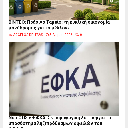
BINTEO: Πράσινο Ταμείο: «η κυκλική οικονομία
μονόδρομος για το μέλλον»
by
AGGELOS DRITSAS
5 August 2026
0
Νέο ΟΠΣ e-ΕΦΚΑ: Σε παραγωγική λειτουργία το
υποσύστημα ληξιπρόθεσμων οφειλών του