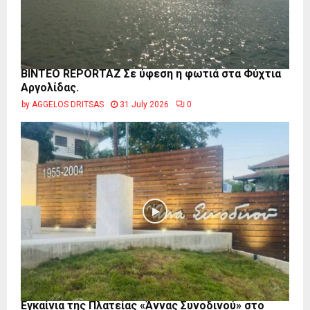
BINTEO REPORTAZ Σε ύφεση η φωτιά στα Φύχτια
Αργολίδας.
by
AGGELOS DRITSAS
31 July 2026
0
Εγκαίνια της Πλατείας «Άννας Συνοδινού» στο