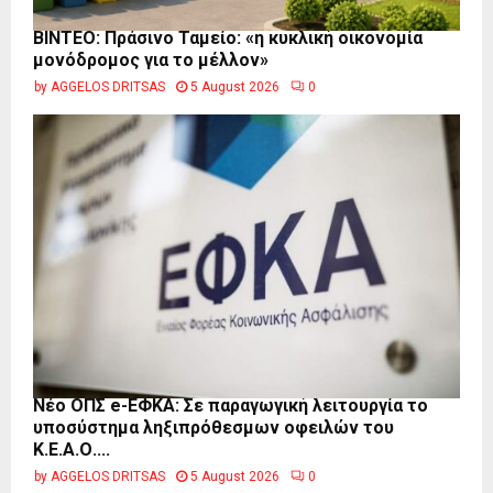
BINTEO: Πράσινο Ταμείο: «η κυκλική οικονομία
μονόδρομος για το μέλλον»
by
AGGELOS DRITSAS
5 August 2026
0
Νέο ΟΠΣ e-ΕΦΚΑ: Σε παραγωγική λειτουργία το
υποσύστημα ληξιπρόθεσμων οφειλών του
Κ.Ε.Α.Ο....
by
AGGELOS DRITSAS
5 August 2026
0