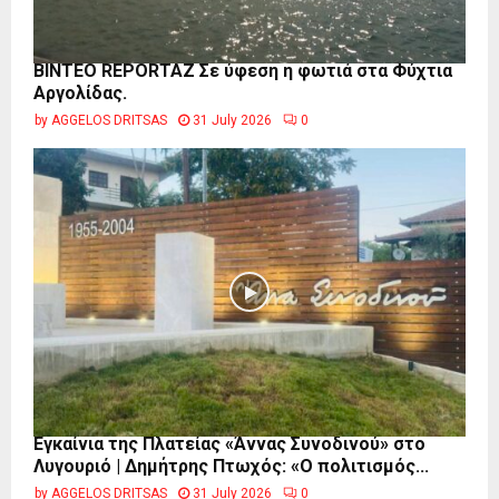
BINTEO REPORTAZ Σε ύφεση η φωτιά στα Φύχτια
Αργολίδας.
by
AGGELOS DRITSAS
31 July 2026
0
Εγκαίνια της Πλατείας «Άννας Συνοδινού» στο
Λυγουριό | Δημήτρης Πτωχός: «Ο πολιτισμός...
by
AGGELOS DRITSAS
31 July 2026
0