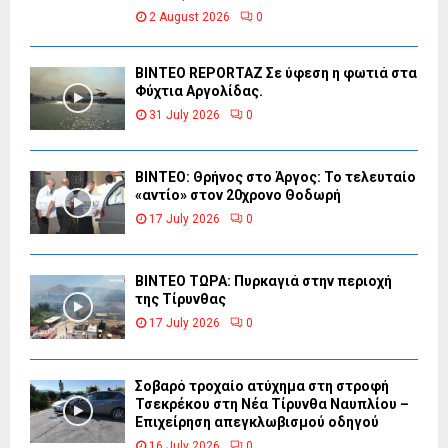
2 August 2026
0
BINTEO REPORTAZ Σε ύφεση η φωτιά στα
Φύχτια Αργολίδας.
31 July 2026
0
ΒΙΝΤΕΟ: Θρήνος στο Άργος: Το τελευταίο
«αντίο» στον 20χρονο Θοδωρή
17 July 2026
0
ΒΙΝΤΕΟ ΤΩΡΑ: Πυρκαγιά στην περιοχή
της Τίρυνθας
17 July 2026
0
Σοβαρό τροχαίο ατύχημα στη στροφή
Τσεκρέκου στη Νέα Τίρυνθα Ναυπλίου –
Επιχείρηση απεγκλωβισμού οδηγού
16 July 2026
0