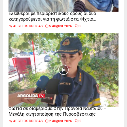
Ελεύθεροι με περιοριστικούς όρους οι δύο
κατηγορούμενοι για τη φωτιά στα Φίχτια...
by
AGGELOS DRITSAS
5 August 2026
0
Φωτιά σε διαμέρισμα στην Πρόνοια Ναυπλίου –
Μεγάλη κινητοποίηση της Πυροσβεστικής
by
AGGELOS DRITSAS
2 August 2026
0