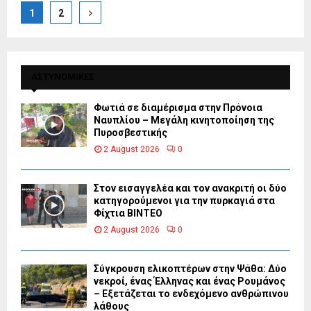
Posts
1
2
pagination
ΑΣΤΥΝΟΜΙΚΕΣ
Φωτιά σε διαμέρισμα στην Πρόνοια
Ναυπλίου – Μεγάλη κινητοποίηση της
Πυροσβεστικής
2 August 2026
0
Στον εισαγγελέα και τον ανακριτή οι δύο
κατηγορούμενοι για την πυρκαγιά στα
Φίχτια ΒΙΝΤΕΟ
2 August 2026
0
Σύγκρουση ελικοπτέρων στην Ψάθα: Δύο
νεκροί, ένας Έλληνας και ένας Ρουμάνος
– Εξετάζεται το ενδεχόμενο ανθρώπινου
λάθους