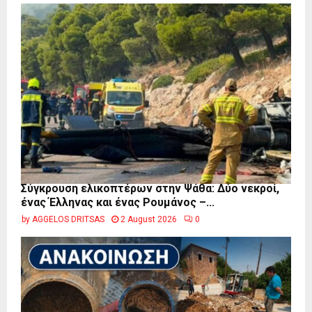
Σύγκρουση ελικοπτέρων στην Ψάθα: Δύο νεκροί,
ένας Έλληνας και ένας Ρουμάνος –...
by
AGGELOS DRITSAS
2 August 2026
0