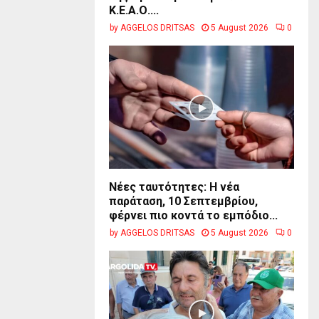
Κ.Ε.Α.Ο....
by
AGGELOS DRITSAS
5 August 2026
0
Νέες ταυτότητες: Η νέα
παράταση, 10 Σεπτεμβρίου,
φέρνει πιο κοντά το εμπόδιο...
by
AGGELOS DRITSAS
5 August 2026
0