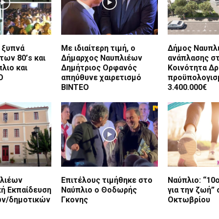
 ξυπνά
Με ιδιαίτερη τιμή, ο
Δήμος Ναυπλ
των 80’s και
Δήμαρχος Ναυπλιέων
ανάπλασης σ
πλιο και
Δημήτριος Ορφανός
Κοινότητα Δ
O
απηύθυνε χαιρετισμό
προϋπολογισ
ΒΙΝΤΕΟ
3.400.000€
λιέων
Επιτέλους τιμήθηκε στο
Ναύπλιο: “10
ή Εκπαίδευση
Ναύπλιο ο Θοδωρής
για την ζωή” 
ων/δημοτικών
Γκονης
Οκτωβρίου