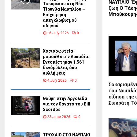
ΝΑΥΠΛΙΟ: Έ
Τσεκρέκου στη Νέα
ζωή Ο Τάκη
Τίρυνθα Ναυπλίου –
Μπούκουρη
Επιχείρηση
απεγκλωβισμού
οδηγού
16 July 2026
0
Χασισοφυτεία-
μαμούθ στην Αρκαδία:
Εντοπίστηκαν 1.561
δενδρύλλια, δύο
συλλήψεις
4 July 2026
0
Σοκαρισμένη
του Ναυπλί
είδηση της 
Θλίψη στην Αργολίδα
Σωκράτη Τό
για τον θάνατο του Bill
Scordos
23 June 2026
0
ΤΡΟΧΑΙΟ ΣΤΟ ΝΑΥΠΛΙΟ