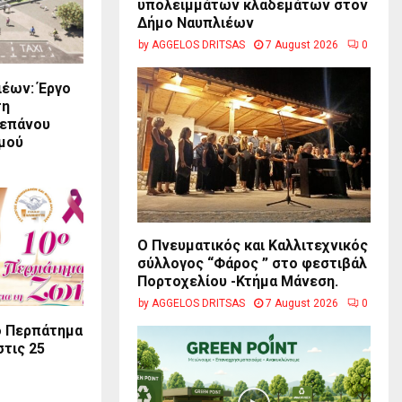
υπολειμμάτων κλαδεμάτων στον
Δήμο Ναυπλιέων
by
AGGELOS DRITSAS
7 August 2026
0
ιέων: Έργο
τη
ρεπάνου
μού
Ο Πνευματικός και Καλλιτεχνικός
σύλλογος “Φάρος ” στο φεστιβάλ
Πορτοχελίου -Κτήμα Μάνεση.
by
AGGELOS DRITSAS
7 August 2026
0
ο Περπάτημα
στις 25