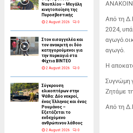
ΑΝΑΚΟΙ
Ναυπλίου – Μεγάλη
κινητοποίηση της
Πυροσβεστικής
Από τη Δ.
2 August 2026
0
2024, υπ
αγωγό.οι
Στον εισαγγελέα και
τον ανακριτή οι δύο
αγωγό.
κατηγορούμενοι για
την πυρκαγιά στα
Φίχτια ΒΙΝΤΕΟ
Η αποκατ
2 August 2026
0
Συγνώμη γ
Σύγκρουση
Ζητάμε τ
ελικοπτέρων στην
Ψάθα: Δύο νεκροί,
ένας Έλληνας και ένας
Από τη Δ.
Ρουμάνος –
Εξετάζεται το
ενδεχόμενο
ανθρώπινου λάθους
2 August 2026
0