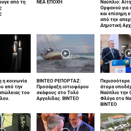
φυγε από τη
ΝΕΑ ΕΠΟΧΗ
Ναύπλιο: Αίτη
ς
Ορφανού για 
ς
και επίσημη 
από την απε
Δημοτική Αρ
 η κοινωνία
ΒΙΝΤΕΟ ΡΕΠΟΡΤΑΖ:
Περισσότερα 
ου από την
Προσάραξη ιστιοφόρου
άτομα υποδέ
απώλειας του
σκάφους στο Τολό
Ναύπλιο την 
λου.
Αργολίδας. ΒΙΝΤΕΟ
Φλόγα στο Ν
ΒΙΝΤΕΟ