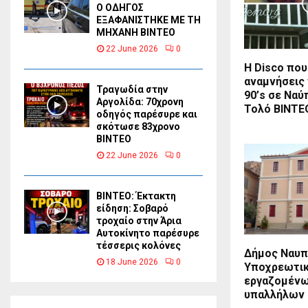
Ο ΟΔΗΓΟΣ
ΕΞΑΦΑΝΙΣΤΗΚΕ ΜΕ ΤΗ
ΜΗΧΑΝΗ ΒΙΝΤΕΟ
22 June 2026
0
Η Disco που
αναμνήσεις 
Τραγωδία στην
90’s σε Ναύ
Αργολίδα: 70χρονη
Τολό BINTE
οδηγός παρέσυρε και
σκότωσε 83χρονο
ΒΙΝΤΕΟ
22 June 2026
0
ΒΙΝΤΕΟ: Έκτακτη
είδηση: Σοβαρό
τροχαίο στην Άρια
Αυτοκίνητο παρέσυρε
τέσσερις κολόνες
Δήμος Ναυπ
18 June 2026
0
Υποχρεωτικ
εργαζομέν
υπαλλήλων