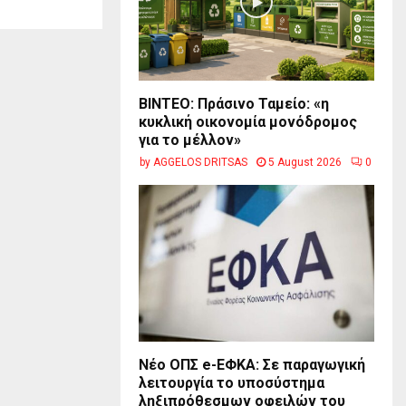
BINTEO: Πράσινο Ταμείο: «η
κυκλική οικονομία μονόδρομος
για το μέλλον»
by
AGGELOS DRITSAS
5 August 2026
0
Νέο ΟΠΣ e-ΕΦΚΑ: Σε παραγωγική
λειτουργία το υποσύστημα
ληξιπρόθεσμων οφειλών του