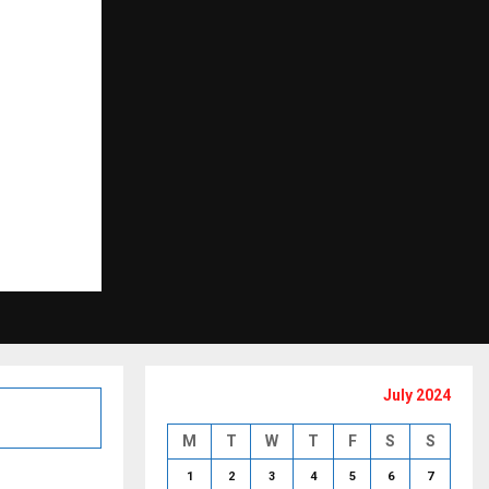
July 2024
M
T
W
T
F
S
S
1
2
3
4
5
6
7