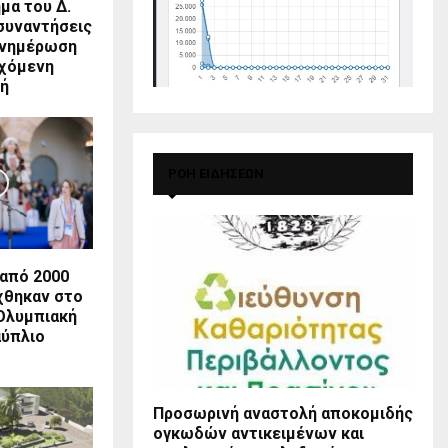
μα του Δ.
συναντήσεις
ενημέρωση
ρχόμενη
χή
ΡΟΗ ΕΙΔΗΣΕΩΝ
από 2000
χθηκαν στο
Ολυμπιακή
αύπλιο
Προσωρινή αναστολή αποκομιδής
ογκωδών αντικειμένων και