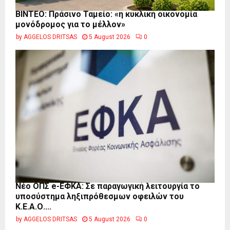
BINTEO: Πράσινο Ταμείο: «η κυκλική οικονομία
μονόδρομος για το μέλλον»
by
AGGELOS DRITSAS
5 August 2026
0
Νέο ΟΠΣ e-ΕΦΚΑ: Σε παραγωγική λειτουργία το
υποσύστημα ληξιπρόθεσμων οφειλών του
Κ.Ε.Α.Ο....
by
AGGELOS DRITSAS
5 August 2026
0