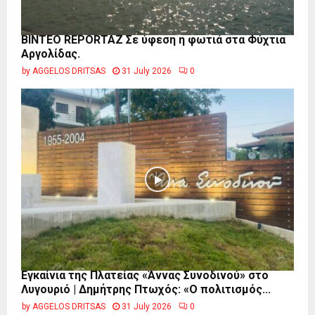
BINTEO REPORTAZ Σε ύφεση η φωτιά στα Φύχτια
Αργολίδας.
by
AGGELOS DRITSAS
31 July 2026
0
Εγκαίνια της Πλατείας «Άννας Συνοδινού» στο
Λυγουριό | Δημήτρης Πτωχός: «Ο πολιτισμός...
by
AGGELOS DRITSAS
31 July 2026
0