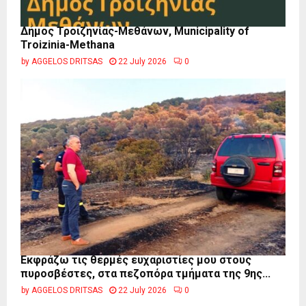
Δήμος Τροιζηνίας-Μεθάνων, Municipality of
Troizinia-Methana
by
AGGELOS DRITSAS
22 July 2026
0
Εκφράζω τις θερμές ευχαριστίες μου στους
πυροσβέστες, στα πεζοπόρα τμήματα της 9ης...
by
AGGELOS DRITSAS
22 July 2026
0