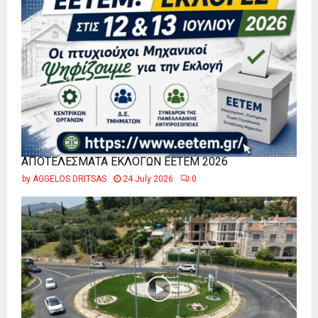
ΑΠΟΤΕΛΕΣΜΑΤΑ ΕΚΛΟΓΩΝ ΕΕΤΕΜ 2026
by
AGGELOS DRITSAS
24 July 2026
0