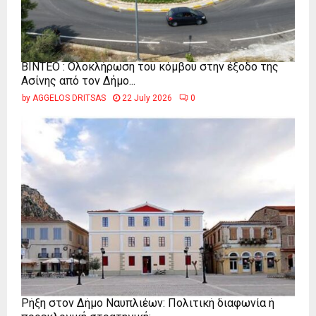
ΒΙΝΤΕΟ : Ολοκλήρωση του κόμβου στην έξοδο της
Ασίνης από τον Δήμο...
by
AGGELOS DRITSAS
22 July 2026
0
Ρήξη στον Δήμο Ναυπλιέων: Πολιτική διαφωνία ή