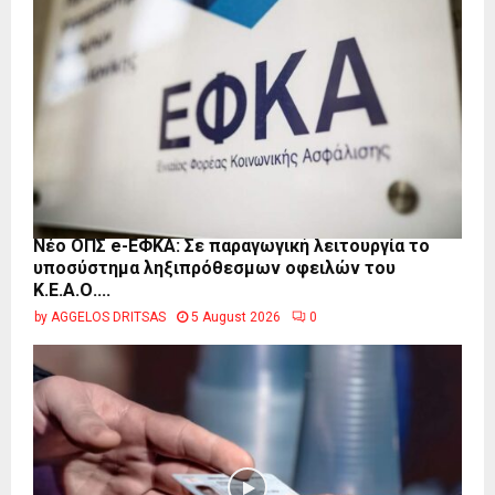
Νέο ΟΠΣ e-ΕΦΚΑ: Σε παραγωγική λειτουργία το
υποσύστημα ληξιπρόθεσμων οφειλών του
Κ.Ε.Α.Ο....
by
AGGELOS DRITSAS
5 August 2026
0