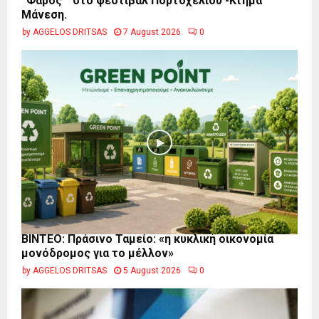
“Φάρος ” στο φεστιβάλ Πορτοχελίου -Κτήμα
Μάνεση.
by
AGGELOS DRITSAS
7 August 2026
0
BINTEO: Πράσινο Ταμείο: «η κυκλική οικονομία
μονόδρομος για το μέλλον»
by
AGGELOS DRITSAS
5 August 2026
0