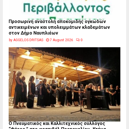
Προσωρινή αναστολή αποκομιδής ογκωδών
αντικειμένων και υπολειμμάτων κλαδεμάτων
στον Δήμο Ναυπλιέων
by
AGGELOS DRITSAS
7 August 2026
0
Ο Πνευματικός και Καλλιτεχνικός σύλλογος