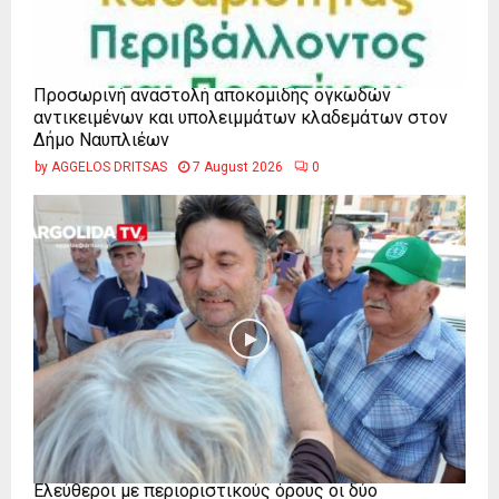
Προσωρινή αναστολή αποκομιδής ογκωδών
αντικειμένων και υπολειμμάτων κλαδεμάτων στον
Δήμο Ναυπλιέων
by
AGGELOS DRITSAS
7 August 2026
0
Ελεύθεροι με περιοριστικούς όρους οι δύο