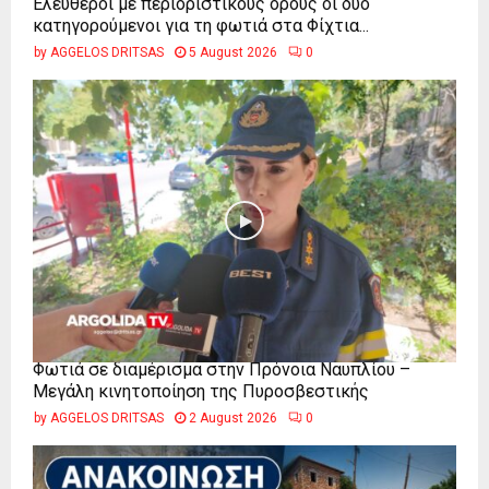
Ελεύθεροι με περιοριστικούς όρους οι δύο
κατηγορούμενοι για τη φωτιά στα Φίχτια...
by
AGGELOS DRITSAS
5 August 2026
0
Φωτιά σε διαμέρισμα στην Πρόνοια Ναυπλίου –
Μεγάλη κινητοποίηση της Πυροσβεστικής
by
AGGELOS DRITSAS
2 August 2026
0