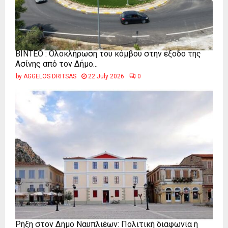
ΒΙΝΤΕΟ : Ολοκλήρωση του κόμβου στην έξοδο της
Ασίνης από τον Δήμο...
by
AGGELOS DRITSAS
22 July 2026
0
Ρήξη στον Δήμο Ναυπλιέων: Πολιτική διαφωνία ή