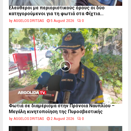
Ελεύθεροι με περιοριστικούς όρους οι δύο
κατηγορούμενοι για τη φωτιά στα Φίχτια...
by
AGGELOS DRITSAS
5 August 2026
0
Φωτιά σε διαμέρισμα στην Πρόνοια Ναυπλίου –
Μεγάλη κινητοποίηση της Πυροσβεστικής
by
AGGELOS DRITSAS
2 August 2026
0