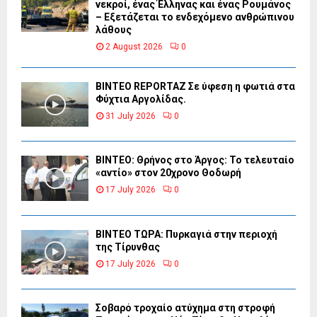
νεκροί, ένας Έλληνας και ένας Ρουμάνος
– Εξετάζεται το ενδεχόμενο ανθρώπινου
λάθους
2 August 2026
0
BINTEO REPORTAZ Σε ύφεση η φωτιά στα
Φύχτια Αργολίδας.
31 July 2026
0
ΒΙΝΤΕΟ: Θρήνος στο Άργος: Το τελευταίο
«αντίο» στον 20χρονο Θοδωρή
17 July 2026
0
ΒΙΝΤΕΟ ΤΩΡΑ: Πυρκαγιά στην περιοχή
της Τίρυνθας
17 July 2026
0
Σοβαρό τροχαίο ατύχημα στη στροφή