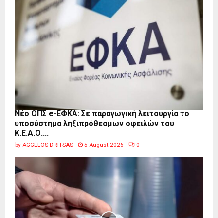
Νέο ΟΠΣ e-ΕΦΚΑ: Σε παραγωγική λειτουργία το
υποσύστημα ληξιπρόθεσμων οφειλών του
Κ.Ε.Α.Ο....
by
AGGELOS DRITSAS
5 August 2026
0