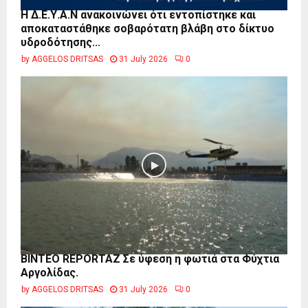
Η Δ.Ε.Υ.Α.Ν ανακοινώνει ότι εντοπίστηκε και
αποκαταστάθηκε σοβαρότατη βλάβη στο δίκτυο
υδροδότησης...
by
AGGELOS DRITSAS
31 July 2026
0
BINTEO REPORTAZ Σε ύφεση η φωτιά στα Φύχτια
Αργολίδας.
by
AGGELOS DRITSAS
31 July 2026
0