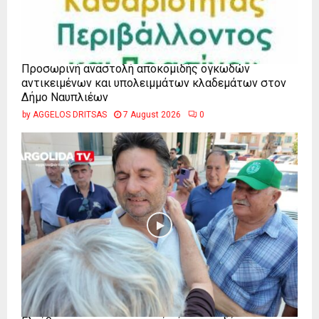
Προσωρινή αναστολή αποκομιδής ογκωδών
αντικειμένων και υπολειμμάτων κλαδεμάτων στον
Δήμο Ναυπλιέων
by
AGGELOS DRITSAS
7 August 2026
0