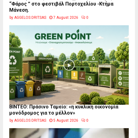
“Φάρος ” στο φεστιβάλ Πορτοχελίου -Κτήμα
Μάνεση.
by
AGGELOS DRITSAS
7 August 2026
0
BINTEO: Πράσινο Ταμείο: «η κυκλική οικονομία
μονόδρομος για το μέλλον»
by
AGGELOS DRITSAS
5 August 2026
0