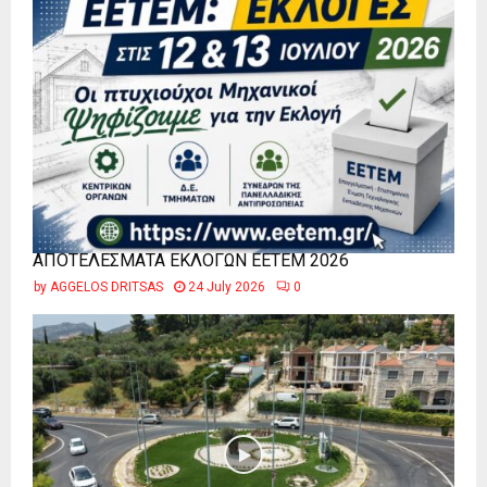
ΑΠΟΤΕΛΕΣΜΑΤΑ ΕΚΛΟΓΩΝ ΕΕΤΕΜ 2026
by
AGGELOS DRITSAS
24 July 2026
0