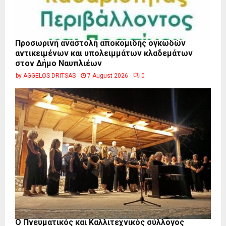
Προσωρινή αναστολή αποκομιδής ογκωδών
αντικειμένων και υπολειμμάτων κλαδεμάτων
στον Δήμο Ναυπλιέων
by
AGGELOS DRITSAS
7 August 2026
0
Ο Πνευματικός και Καλλιτεχνικός σύλλογος