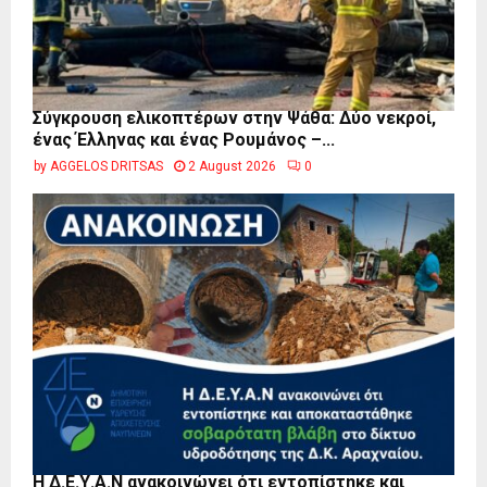
Σύγκρουση ελικοπτέρων στην Ψάθα: Δύο νεκροί,
ένας Έλληνας και ένας Ρουμάνος –...
by
AGGELOS DRITSAS
2 August 2026
0
Η Δ.Ε.Υ.Α.Ν ανακοινώνει ότι εντοπίστηκε και