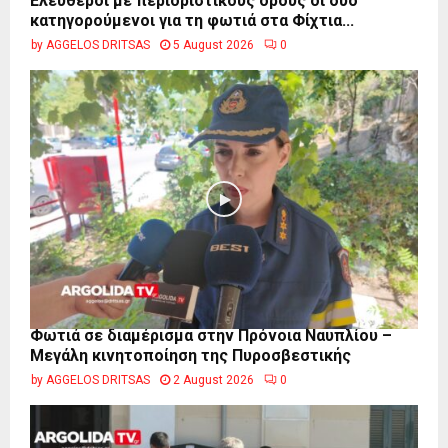
Ελεύθεροι με περιοριστικούς όρους οι δύο
κατηγορούμενοι για τη φωτιά στα Φίχτια...
by
AGGELOS DRITSAS
5 August 2026
0
Φωτιά σε διαμέρισμα στην Πρόνοια Ναυπλίου –
Μεγάλη κινητοποίηση της Πυροσβεστικής
by
AGGELOS DRITSAS
2 August 2026
0