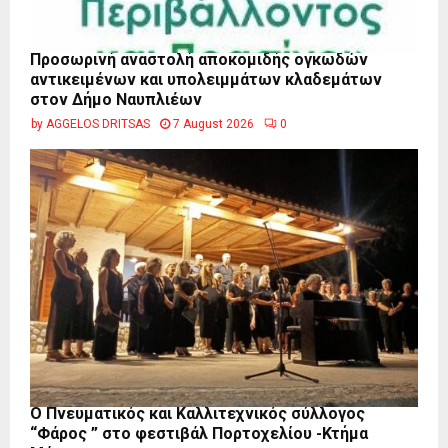
Προσωρινή αναστολή αποκομιδής ογκωδών
αντικειμένων και υπολειμμάτων κλαδεμάτων
στον Δήμο Ναυπλιέων
by
AGGELOS DRITSAS
7 August 2026
0
Ο Πνευματικός και Καλλιτεχνικός σύλλογος
“Φάρος ” στο φεστιβάλ Πορτοχελίου -Κτήμα