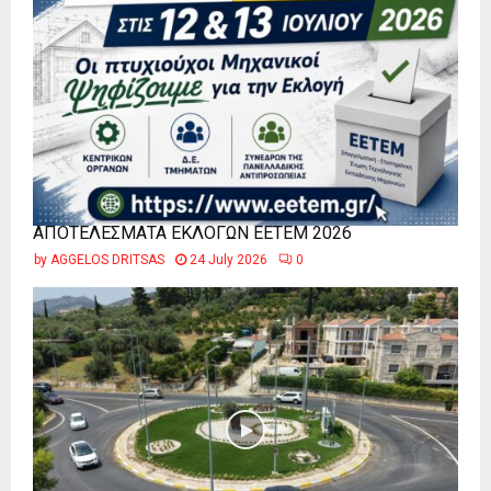
ΑΠΟΤΕΛΕΣΜΑΤΑ ΕΚΛΟΓΩΝ ΕΕΤΕΜ 2026
by
AGGELOS DRITSAS
24 July 2026
0