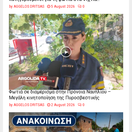
by
AGGELOS DRITSAS
5 August 2026
0
Φωτιά σε διαμέρισμα στην Πρόνοια Ναυπλίου –
Μεγάλη κινητοποίηση της Πυροσβεστικής
by
AGGELOS DRITSAS
2 August 2026
0