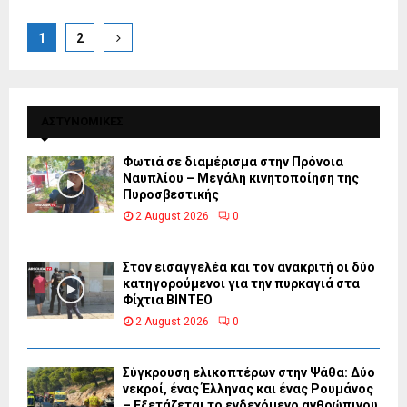
Posts
1
2
pagination
ΑΣΤΥΝΟΜΙΚΕΣ
Φωτιά σε διαμέρισμα στην Πρόνοια
Ναυπλίου – Μεγάλη κινητοποίηση της
Πυροσβεστικής
2 August 2026
0
Στον εισαγγελέα και τον ανακριτή οι δύο
κατηγορούμενοι για την πυρκαγιά στα
Φίχτια ΒΙΝΤΕΟ
2 August 2026
0
Σύγκρουση ελικοπτέρων στην Ψάθα: Δύο
νεκροί, ένας Έλληνας και ένας Ρουμάνος
– Εξετάζεται το ενδεχόμενο ανθρώπινου