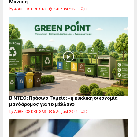
Μάνεση.
by
AGGELOS DRITSAS
7 August 2026
0
BINTEO: Πράσινο Ταμείο: «η κυκλική οικονομία
μονόδρομος για το μέλλον»
by
AGGELOS DRITSAS
5 August 2026
0