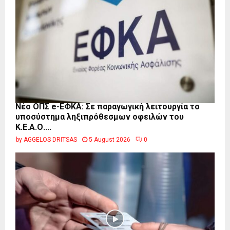
Νέο ΟΠΣ e-ΕΦΚΑ: Σε παραγωγική λειτουργία το
υποσύστημα ληξιπρόθεσμων οφειλών του
Κ.Ε.Α.Ο....
by
AGGELOS DRITSAS
5 August 2026
0