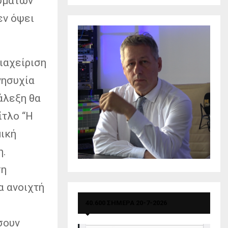
θυμάτων
εν όψει
ιαχείριση
νησυχία
άλεξη θα
ίτλο “Η
μική
η.
ση
α ανοιχτή
40.600 ΣΗΜΕΡΑ 20-7-2026
ς
σουν