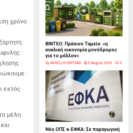
ιση χρόνο
ο
εξάρτητη
BINTEO: Πράσινο Ταμείο: «η
κυκλική οικονομία μονόδρομος
έμφυλης
για το μέλλον»
όχλησης
by
AGGELOS DRITSAS
5 August 2026
0
ιώκουμε :
ι εκτός
τα μέλη
 και
Νέο ΟΠΣ e-ΕΦΚΑ: Σε παραγωγική