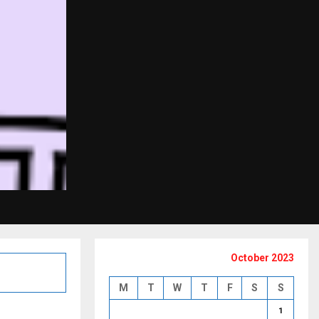
October 2023
M
T
W
T
F
S
S
1