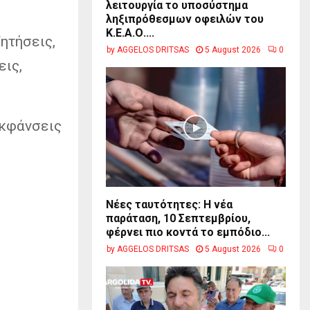
λειτουργία το υποσύστημα
ληξιπρόθεσμων οφειλών του
Κ.Ε.Α.Ο....
ητήσεις,
by
AGGELOS DRITSAS
5 August 2026
0
εις,
εκφάνσεις
Νέες ταυτότητες: Η νέα
παράταση, 10 Σεπτεμβρίου,
φέρνει πιο κοντά το εμπόδιο...
by
AGGELOS DRITSAS
5 August 2026
0