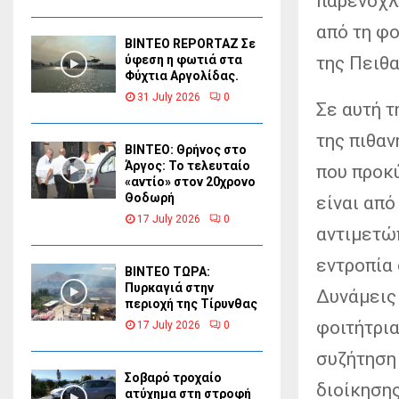
παρενόχλ
από τη φο
BINTEO REPORTAZ Σε
της Πειθα
ύφεση η φωτιά στα
Φύχτια Αργολίδας.
31 July 2026
0
Σε αυτή 
της πιθαν
ΒΙΝΤΕΟ: Θρήνος στο
Άργος: Το τελευταίο
που προκύ
«αντίο» στον 20χρονο
Θοδωρή
είναι από
17 July 2026
0
αντιμετώ
εντροπία
ΒΙΝΤΕΟ ΤΩΡΑ:
Πυρκαγιά στην
Δυνάμεις 
περιοχή της Τίρυνθας
φοιτήτρια
17 July 2026
0
συζήτηση 
Σοβαρό τροχαίο
διοίκησης
ατύχημα στη στροφή