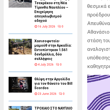
Τσεκρέκου στη Νέα
θεσμικά ε
Τίρυνθα Ναυπλίου –
Επιχείρηση
προέδρου
απεγκλωβισμού
οδηγού
Απευθύνα
16 July 2026
0
Αθανάσιο 
στάση του
Χασισοφυτεία-
μαμούθ στην Αρκαδία:
αναλογιστ
Εντοπίστηκαν 1.561
δενδρύλλια, δύο
υπόθεσης
συλλήψεις
4 July 2026
0
καθηγητρι
Θλίψη στην Αργολίδα
για τον θάνατο του Bill
Scordos
23 June 2026
0
ΤΡΟΧΑΙΟ ΣΤΟ ΝΑΥΠΛΙΟ