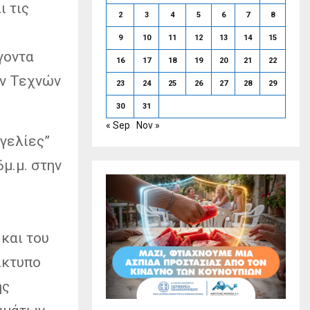
ι τις
2
3
4
5
6
7
8
9
10
11
12
13
14
15
γοντα
16
17
18
19
20
21
22
ών Τεχνών
23
24
25
26
27
28
29
30
31
« Sep
Nov »
γελίες”
μ.μ. στην
και του
ίκτυπο
ής