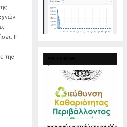
της
εχνών
υ,
ήσει. Η
ε της
ΡΟΗ ΕΙΔΗΣΕΩΝ
Προσωρινή αναστολή αποκομιδής