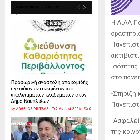
ΔΗΜΟΦΙΛΕΣ ΕΙΔΗΣΕΙΣ
H ΛίΛΑ Π
δραστηριο
Πανεπιστ
ακτιβιστ
ισότητας 
στο πανε
Προσωρινή αναστολή αποκομιδής
ογκωδών αντικειμένων και
-Στήριξη 
υπολειμμάτων κλαδεμάτων στον
Δήμο Ναυπλιέων
Πανεπιστ
by
AGGELOS DRITSAS
7 August 2026
0
-Ασφαλεί
της κοινό