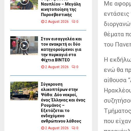
Με αφορμή
Ναυπλίου – Μεγάλη
κινητοποίηση της
εντάσεις 
Πυροσβεστικής
2 August 2026
0
διοργανώ
θέματα π
Στον εισαγγελέα και
του Πανε
τον ανακριτή οι δύο
κατηγορούμενοι για
την πυρκαγιά στα
Η εκδήλω
Φίχτια ΒΙΝΤΕΟ
2 August 2026
0
ενώ θα πρ
αίθουσα 
Σύγκρουση
Ηρακλέου
ελικοπτέρων στην
Ψάθα: Δύο νεκροί,
συζητήσου
ένας Έλληνας και ένας
Ρουμάνος –
Τμήματος
Εξετάζεται το
ενδεχόμενο
που είχαν
ανθρώπινου λάθους
2 August 2026
0