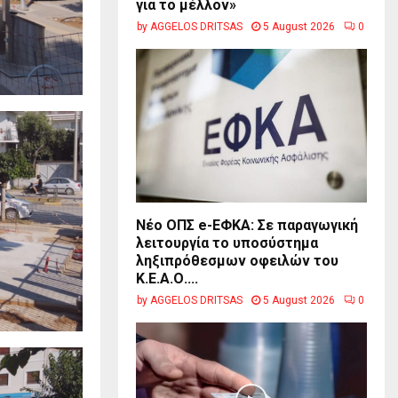
για το μέλλον»
by
AGGELOS DRITSAS
5 August 2026
0
Νέο ΟΠΣ e-ΕΦΚΑ: Σε παραγωγική
λειτουργία το υποσύστημα
ληξιπρόθεσμων οφειλών του
Κ.Ε.Α.Ο....
by
AGGELOS DRITSAS
5 August 2026
0