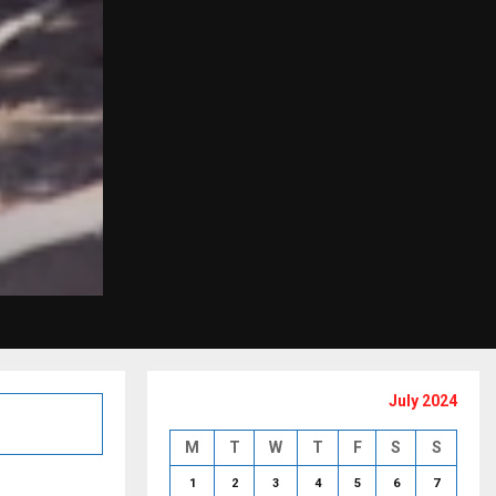
July 2024
M
T
W
T
F
S
S
1
2
3
4
5
6
7