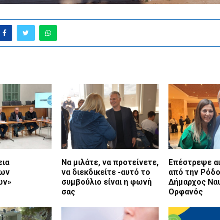
εια
Να μιλάτε, να προτείνετε,
Επέστρεψε α
ίων
να διεκδικείτε -αυτό το
από την Ρόδο
ων»
συμβούλιο είναι η φωνή
Δήμαρχος Να
σας
Ορφανός