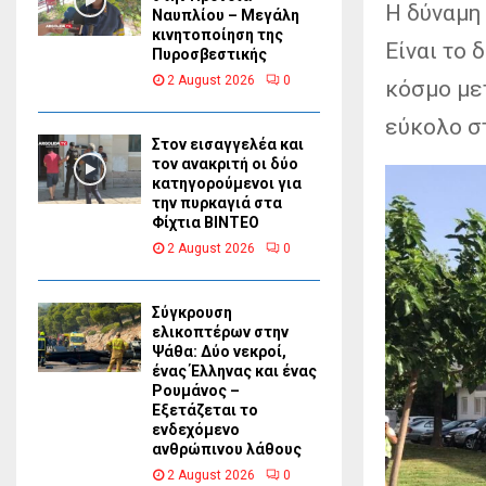
Η δύναμη 
Ναυπλίου – Μεγάλη
κινητοποίηση της
Είναι το
Πυροσβεστικής
2 August 2026
0
κόσμο μετ
εύκολο στ
Στον εισαγγελέα και
τον ανακριτή οι δύο
κατηγορούμενοι για
την πυρκαγιά στα
Φίχτια ΒΙΝΤΕΟ
2 August 2026
0
Σύγκρουση
ελικοπτέρων στην
Ψάθα: Δύο νεκροί,
ένας Έλληνας και ένας
Ρουμάνος –
Εξετάζεται το
ενδεχόμενο
ανθρώπινου λάθους
2 August 2026
0