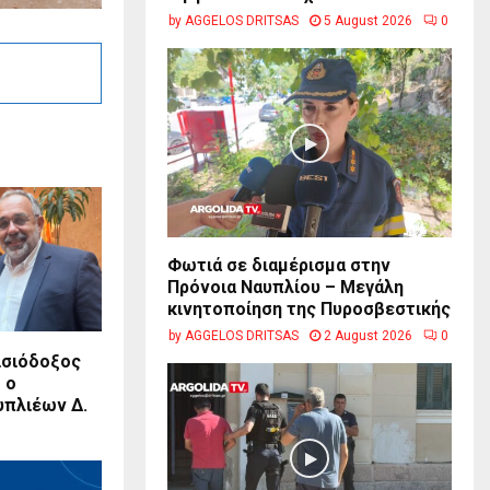
by
AGGELOS DRITSAS
5 August 2026
0
Φωτιά σε διαμέρισμα στην
Πρόνοια Ναυπλίου – Μεγάλη
κινητοποίηση της Πυροσβεστικής
by
AGGELOS DRITSAS
2 August 2026
0
ισιόδοξος
 ο
υπλιέων Δ.