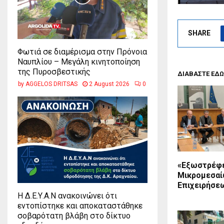
SHARE
Φωτιά σε διαμέρισμα στην Πρόνοια
Ναυπλίου – Μεγάλη κινητοποίηση
της Πυροσβεστικής
ΔΙΑΒΑΣΤΕ ΕΔΩ
by
AGGELOS DRITSAS
2 August 2026
0
«Εξωστρέφ
Μικρομεσα
Επιχειρήσε
Η Δ.Ε.Υ.Α.Ν ανακοινώνει ότι
εντοπίστηκε και αποκαταστάθηκε
σοβαρότατη βλάβη στο δίκτυο