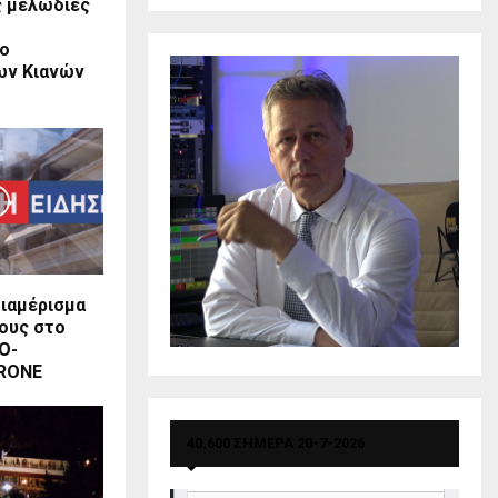
ς μελωδίες
το
ων Κιανών
διαμέρισμα
ους στο
Ο-
RONE
40.600 ΣΗΜΕΡΑ 20-7-2026