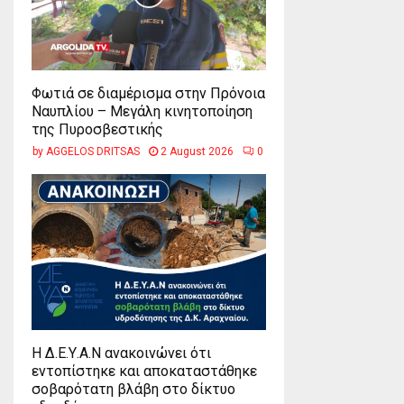
Φωτιά σε διαμέρισμα στην Πρόνοια
Ναυπλίου – Μεγάλη κινητοποίηση
της Πυροσβεστικής
by
AGGELOS DRITSAS
2 August 2026
0
Η Δ.Ε.Υ.Α.Ν ανακοινώνει ότι
εντοπίστηκε και αποκαταστάθηκε
σοβαρότατη βλάβη στο δίκτυο