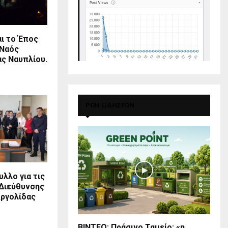
αι το Έπος
 Ναός
ας Ναυπλίου.
ΡΟΗ ΕΙΔΗΣΕΩΝ
λλο για τις
 Διεύθυνσης
ργολίδας
BINTEO: Πράσινο Ταμείο: «η