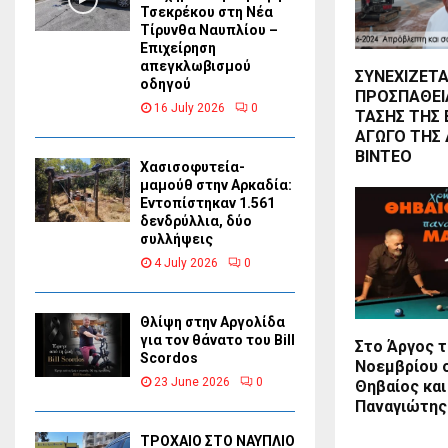
Τσεκρέκου στη Νέα
Τίρυνθα Ναυπλίου –
Επιχείρηση
απεγκλωβισμού
ΣΥΝΕΧΙΖΕΤΑ
οδηγού
ΠΡΟΣΠΑΘΕΙ
16 July 2026
0
ΤΑΣΗΣ ΤΗΣ 
ΑΓΩΓΟ ΤΗΣ
ΒΙΝΤΕΟ
Χασισοφυτεία-
μαμούθ στην Αρκαδία:
Εντοπίστηκαν 1.561
δενδρύλλια, δύο
συλλήψεις
4 July 2026
0
Θλίψη στην Αργολίδα
για τον θάνατο του Bill
Στο Άργος τ
Scordos
Νοεμβρίου 
23 June 2026
0
Θηβαίος και
Παναγιώτης
ΤΡΟΧΑΙΟ ΣΤΟ ΝΑΥΠΛΙΟ