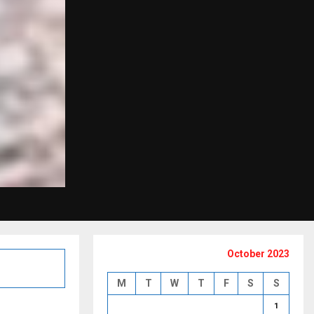
October 2023
M
T
W
T
F
S
S
1