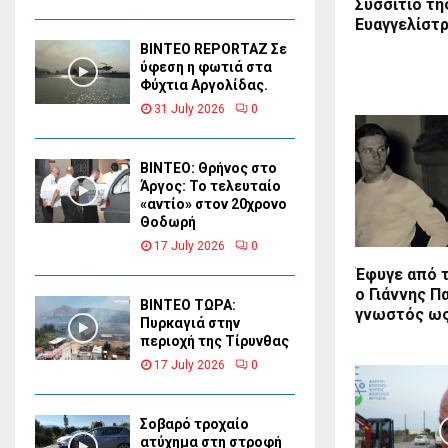
Συσσίτιο τη
Ευαγγελίστρ
BINTEO REPORTAZ Σε
ύφεση η φωτιά στα
Φύχτια Αργολίδας.
31 July 2026
0
ΒΙΝΤΕΟ: Θρήνος στο
Άργος: Το τελευταίο
«αντίο» στον 20χρονο
Θοδωρή
17 July 2026
0
Έφυγε από 
ο Γιάννης Π
ΒΙΝΤΕΟ ΤΩΡΑ:
γνωστός ως
Πυρκαγιά στην
περιοχή της Τίρυνθας
17 July 2026
0
Σοβαρό τροχαίο
ατύχημα στη στροφή