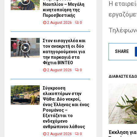
Η εταιρεί
Ναυπλίου – Μεγάλη
κινητοποίηση της
εργαζόμε
Πυροσβεστικής
2 August 2026
0
Τηλέφωνο
Στον εισαγγελέα και
τον ανακριτή οι δύο
SHARE
κατηγορούμενοι για
την πυρκαγιά στα
Φίχτια ΒΙΝΤΕΟ
2 August 2026
0
ΔΙΑΒΑΣΤΕ ΕΔΩ
Σύγκρουση
ελικοπτέρων στην
Ψάθα: Δύο νεκροί,
ένας Έλληνας και ένας
Ρουμάνος –
Εξετάζεται το
ενδεχόμενο
ανθρώπινου λάθους
Έκκληση για
2 August 2026
0