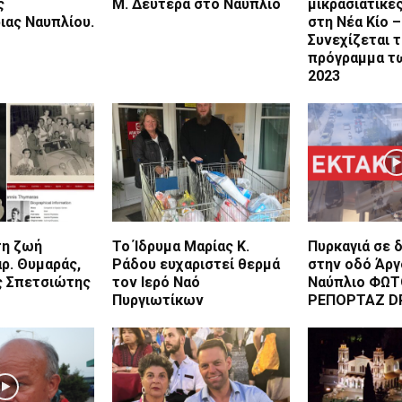
ς
Μ. Δευτέρα στο Ναύπλιο
μικρασιάτικε
ιας Ναυπλίου.
στη Νέα Κίο –
Συνεχίζεται 
πρόγραμμα τ
2023
τη ζωή
Το Ίδρυμα Μαρίας Κ.
Πυρκαγιά σε 
αρ. Θυμαράς,
Ράδου ευχαριστεί θερμά
στην οδό Άργ
 Σπετσιώτης
τον Ιερό Ναό
Ναύπλιο ΦΩΤ
Πυργιωτίκων
ΡΕΠΟΡΤΑΖ D