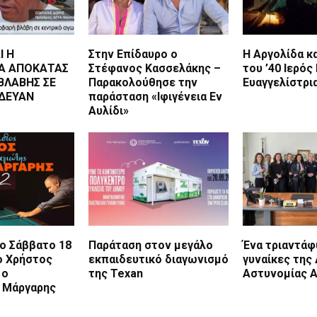
Ι Η
Στην Επίδαυρο ο
Η Αργολίδα κ
Α ΑΠΟΚΑΤΑΣ
Στέφανος Κασσελάκης –
του ’40 Ιερός
ΒΛΑΒΗΣ ΣΕ
Παρακολούθησε την
Ευαγγελίστρι
 ΔΕΥΑΝ
παράσταση «Ιφιγένεια Εν
Αυλίδι»
ο Σάββατο 18
Παράταση στον μεγάλο
Ένα τριαντάφυ
ο Χρήστος
εκπαιδευτικό διαγωνισμό
γυναίκες της
 ο
της Texan
Αστυνομίας Α
 Μάργαρης