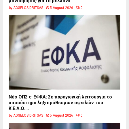
μονόδρομος για το μέλλον»
by
AGGELOS DRITSAS
5 August 2026
0
Νέο ΟΠΣ e-ΕΦΚΑ: Σε παραγωγική λειτουργία το
υποσύστημα ληξιπρόθεσμων οφειλών του
Κ.Ε.Α.Ο....
by
AGGELOS DRITSAS
5 August 2026
0