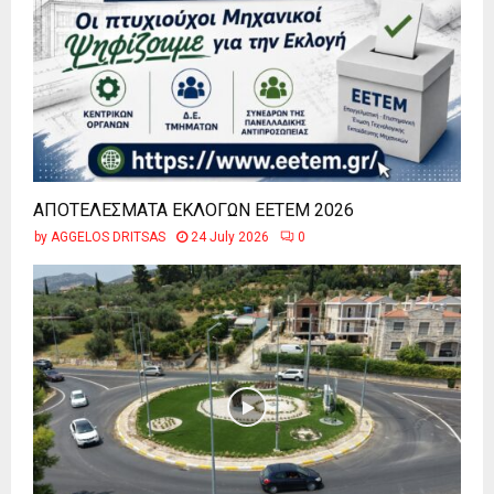
ΑΠΟΤΕΛΕΣΜΑΤΑ ΕΚΛΟΓΩΝ ΕΕΤΕΜ 2026
by
AGGELOS DRITSAS
24 July 2026
0