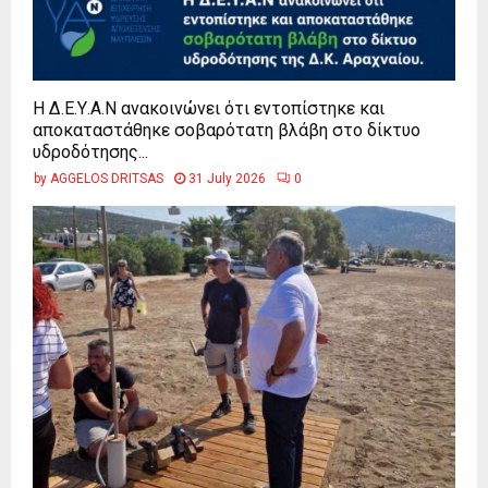
Η Δ.Ε.Υ.Α.Ν ανακοινώνει ότι εντοπίστηκε και
αποκαταστάθηκε σοβαρότατη βλάβη στο δίκτυο
υδροδότησης...
by
AGGELOS DRITSAS
31 July 2026
0