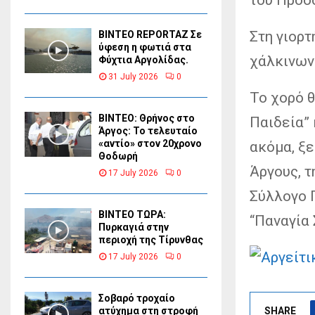
Στη γιορτ
BINTEO REPORTAZ Σε
ύφεση η φωτιά στα
χάλκινων
Φύχτια Αργολίδας.
31 July 2026
0
Το χορό 
ΒΙΝΤΕΟ: Θρήνος στο
Παιδεία” 
Άργος: Το τελευταίο
«αντίο» στον 20χρονο
ακόμα, ξ
Θοδωρή
Άργους, τ
17 July 2026
0
Σύλλογο 
ΒΙΝΤΕΟ ΤΩΡΑ:
“Παναγία 
Πυρκαγιά στην
περιοχή της Τίρυνθας
17 July 2026
0
Σοβαρό τροχαίο
SHARE
ατύχημα στη στροφή