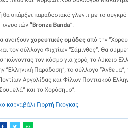
ή θα υπάρξει παραδοσιακό γλέντι με το συγκρό
 πνευστών
“Bronza Banda”
.
θα ανοιξουν
χορευτικές ομάδες
από την “Χορευ
και τον σύλλογο Φιχτίων “Σάμινθος”. Θα συμμ
εσηκώνοντας τον κόσµο για χορό, το Λύκειο Ελ
ην “Ελληνική Παράδοση”, το σύλλογο “Άνθεµα”, 
Ποντίων Αργολίδας και Φίλων Ποντιακού Ελλη
Σουµελά” και το Χορόσηµο”.