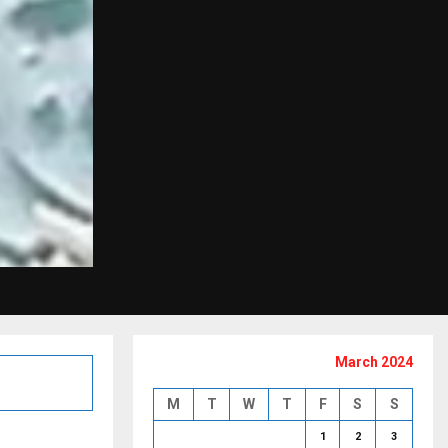
March 2024
M
T
W
T
F
S
S
1
2
3