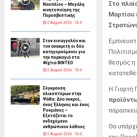
Στο πλαί
Ναυπλίου – Μεγάλη
κινητοποίηση της
Μαρτίου 
Πυροσβεστικής
2 August 2026
0
Στρατώνω
Εμπνευστ
Στον εισαγγελέα και
τον ανακριτή οι δύο
Πολιτισμ
κατηγορούμενοι για
την πυρκαγιά στα
θεσμός η 
Φίχτια ΒΙΝΤΕΟ
2 August 2026
0
κατατεθέν
Η Γιορτή
Σύγκρουση
ελικοπτέρων στην
προϊόντ
Ψάθα: Δύο νεκροί,
ένας Έλληνας και ένας
παρασκευή
Ρουμάνος –
Εξετάζεται το
ενδεχόμενο
Θα υπάρχ
ανθρώπινου λάθους
2 August 2026
0
του Προο