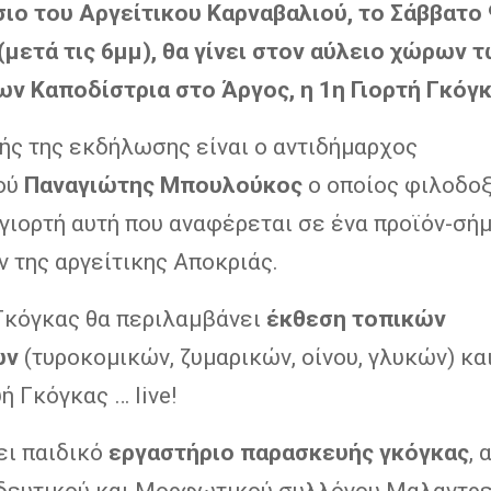
σιο του Αργείτικου Καρναβαλιού, το Σάββατο 
(μετά τις 6μμ), θα γίνει στον αύλειο χώρων 
ν Καποδίστρια στο Άργος, η 1η Γιορτή Γκόγκ
ής της εκδήλωσης είναι ο αντιδήμαρχος
ού
Παναγιώτης Μπουλούκος
ο οποίος φιλοδοξ
γιορτή αυτή που αναφέρεται σε ένα προϊόν-σή
 της αργείτικης Αποκριάς.
 Γκόγκας θα περιλαμβάνει
έκθεση τοπικών
ων
(τυροκομικών, ζυμαρικών, οίνου, γλυκών) κα
 Γκόγκας … live!
ει παιδικό
εργαστήριο παρασκευής γκόγκας
, 
δευτικού και Μορφωτικού συλλόγου Μαλαντρε