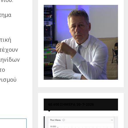
τημα
τική
ετέχουν
ληνίδων
το
νισµού
40.600 ΣΗΜΕΡΑ 20-7-2026