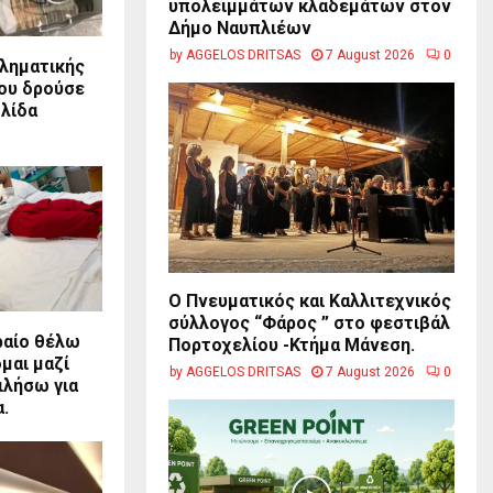
υπολειμμάτων κλαδεμάτων στον
Δήμο Ναυπλιέων
by
AGGELOS DRITSAS
7 August 2026
0
κληματικής
ου δρούσε
ολίδα
Ο Πνευματικός και Καλλιτεχνικός
σύλλογος “Φάρος ” στο φεστιβάλ
ραίο θέλω
Πορτοχελίου -Κτήμα Μάνεση.
μαι μαζί
by
AGGELOS DRITSAS
7 August 2026
0
ιλήσω για
.