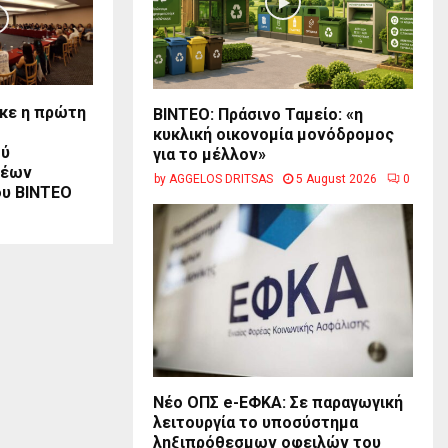
κε η πρώτη
BINTEO: Πράσινο Ταμείο: «η
κυκλική οικονομία μονόδρομος
ού
για το μέλλον»
Νέων
by
AGGELOS DRITSAS
5 August 2026
0
υ ΒΙΝΤΕΟ
Νέο ΟΠΣ e-ΕΦΚΑ: Σε παραγωγική
λειτουργία το υποσύστημα
ληξιπρόθεσμων οφειλών του