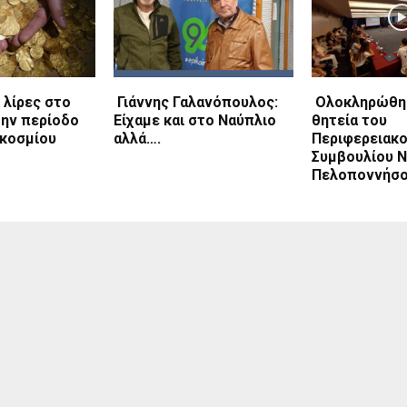
 λίρες στο
Γιάννης Γαλανόπουλος:
Ολοκληρώθη
την περίοδο
Είχαμε και στο Ναύπλιο
θητεία του
γκοσμίου
αλλά….
Περιφερειακ
Συμβουλίου 
Πελοποννήσο