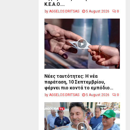
Κ.Ε.Α.Ο....
by
AGGELOS DRITSAS
5 August 2026
0
Νέες ταυτότητες: Η νέα
παράταση, 10 Σεπτεμβρίου,
φέρνει πιο κοντά το εμπόδιο...
by
AGGELOS DRITSAS
5 August 2026
0