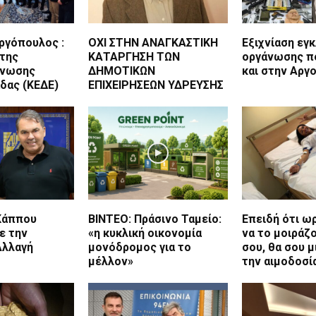
ργόπουλος :
ΟΧΙ ΣΤΗΝ ΑΝΑΓΚΑΣΤΙΚΗ
Εξιχνίαση εγ
 της
ΚΑΤΑΡΓΗΣΗ ΤΩΝ
οργάνωσης π
Ένωσης
ΔΗΜΟΤΙΚΩΝ
και στην Αργ
δας (ΚΕΔΕ)
ΕΠΙΧΕΙΡΗΣΕΩΝ ΥΔΡΕΥΣΗΣ
Κάππου
BINTEO: Πράσινο Ταμείο:
Επειδή ότι ω
ε την
«η κυκλική οικονομία
να το μοιράζο
Αλλαγή
μονόδρομος για το
σου, θα σου μ
μέλλον»
την αιμοδοσία