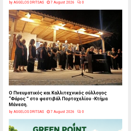
by
AGGELOS DRITSAS
7 August 2026
0
Ο Πνευματικός και Καλλιτεχνικός σύλλογος
“Φάρος ” στο φεστιβάλ Πορτοχελίου -Κτήμα
Μάνεση.
by
AGGELOS DRITSAS
7 August 2026
0