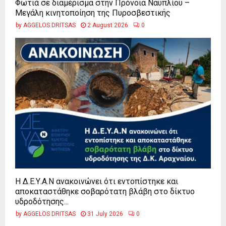
Φωτιά σε διαμέρισμα στην Πρόνοια Ναυπλίου –
Μεγάλη κινητοποίηση της Πυροσβεστικής
by
AGGELOS DRITSAS
2 August 2026
0
Η Δ.Ε.Υ.Α.Ν ανακοινώνει ότι εντοπίστηκε και
αποκαταστάθηκε σοβαρότατη βλάβη στο δίκτυο
υδροδότησης...
by
AGGELOS DRITSAS
31 July 2026
0