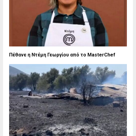
Πέθανε η Ντέμη Γεωργίου από το MasterChef