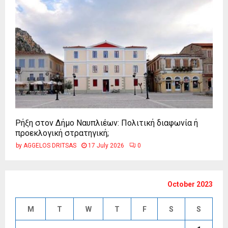
Ρήξη στον Δήμο Ναυπλιέων: Πολιτική διαφωνία ή
προεκλογική στρατηγική;
by
AGGELOS DRITSAS
17 July 2026
0
October 2023
M
T
W
T
F
S
S