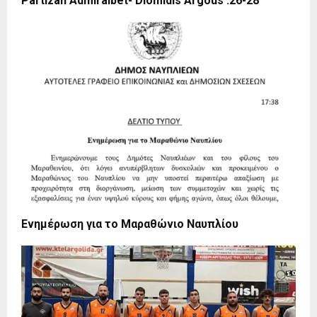
Partizan Admiralbet- Diomidis Argous :26-28
Ενημέρωση για το Μαραθώνιο Ναυπλίου