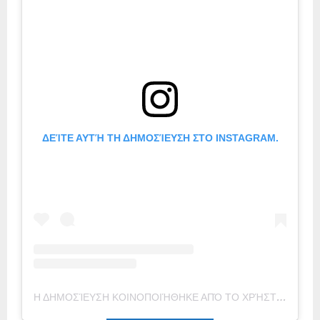
ΔΕΊΤΕ ΑΥΤΉ ΤΗ ΔΗΜΟΣΊΕΥΣΗ ΣΤΟ INSTAGRAM.
Η ΔΗΜΟΣΊΕΥΣΗ ΚΟΙΝΟΠΟΙΉΘΗΚΕ ΑΠΌ ΤΟ ΧΡΉΣΤΗ GEORGE DALARAS (@DALARAS_GEORGE_OFFICIAL)