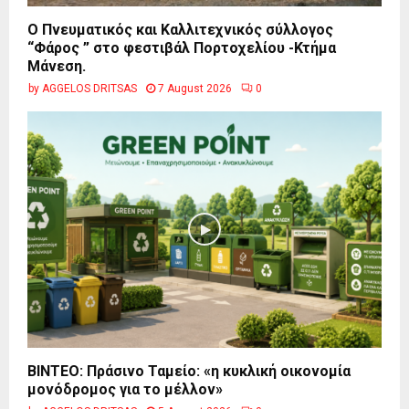
Ο Πνευματικός και Καλλιτεχνικός σύλλογος
“Φάρος ” στο φεστιβάλ Πορτοχελίου -Κτήμα
Μάνεση.
by
AGGELOS DRITSAS
7 August 2026
0
BINTEO: Πράσινο Ταμείο: «η κυκλική οικονομία
μονόδρομος για το μέλλον»