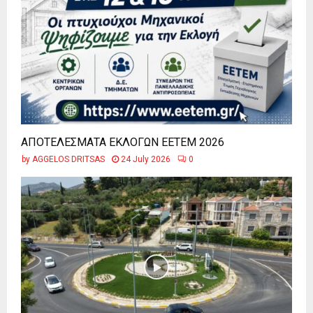
ΑΠΟΤΕΛΕΣΜΑΤΑ ΕΚΛΟΓΩΝ ΕΕΤΕΜ 2026
by
AGGELOS DRITSAS
24 July 2026
0