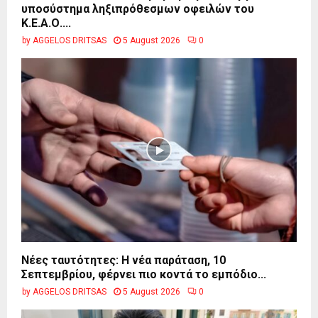
υποσύστημα ληξιπρόθεσμων οφειλών του
Κ.Ε.Α.Ο....
by
AGGELOS DRITSAS
5 August 2026
0
Νέες ταυτότητες: Η νέα παράταση, 10
Σεπτεμβρίου, φέρνει πιο κοντά το εμπόδιο...
by
AGGELOS DRITSAS
5 August 2026
0