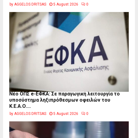
by
AGGELOS DRITSAS
5 August 2026
0
Νέο ΟΠΣ e-ΕΦΚΑ: Σε παραγωγική λειτουργία το
υποσύστημα ληξιπρόθεσμων οφειλών του
Κ.Ε.Α.Ο....
by
AGGELOS DRITSAS
5 August 2026
0