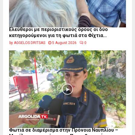
Ελεύθεροι με περιοριστικούς όρους οι δύο
κατηγορούμενοι για τη φωτιά στα Φίχτια...
by
AGGELOS DRITSAS
5 August 2026
0
Φωτιά σε διαμέρισμα στην Πρόνοια Ναυπλίου –