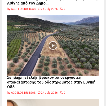
Ασίνης από τον Δήμο...
by
AGGELOS DRITSAS
24 July 2026
0
Σε πλήρη εξέλιξη βρίσκονται οι εργασίες
αποκατάστασης του οδοστρώματος στην Εθνική
Οδό...
by
AGGELOS DRITSAS
24 July 2026
0