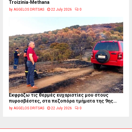
Troizinia-Methana
by
AGGELOS DRITSAS
22 July 2026
0
Εκφράζω τις θερμές ευχαριστίες μου στους
πυροσβέστες, στα πεζοπόρα τμήματα της 9ης...
by
AGGELOS DRITSAS
22 July 2026
0