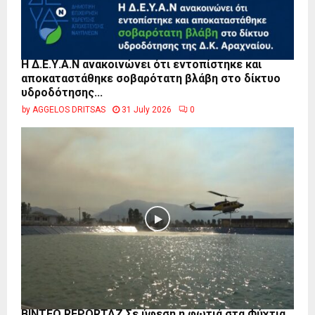
Η Δ.Ε.Υ.Α.Ν ανακοινώνει ότι εντοπίστηκε και
αποκαταστάθηκε σοβαρότατη βλάβη στο δίκτυο
υδροδότησης...
by
AGGELOS DRITSAS
31 July 2026
0
BINTEO REPORTAZ Σε ύφεση η φωτιά στα Φύχτια