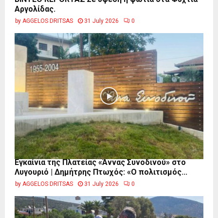
Αργολίδας.
by
AGGELOS DRITSAS
31 July 2026
0
Εγκαίνια της Πλατείας «Άννας Συνοδινού» στο
Λυγουριό | Δημήτρης Πτωχός: «Ο πολιτισμός...
by
AGGELOS DRITSAS
31 July 2026
0