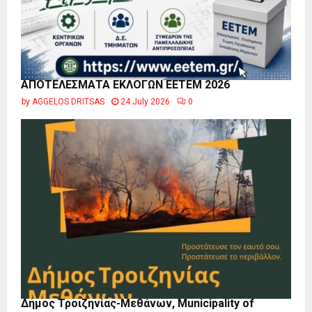
ΑΠΟΤΕΛΕΣΜΑΤΑ ΕΚΛΟΓΩΝ ΕΕΤΕΜ 2026
by
AGGELOS DRITSAS
24 July 2026
0
Δήμος Τροιζηνίας-Μεθάνων, Municipality of