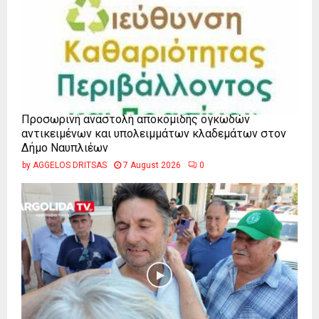
Προσωρινή αναστολή αποκομιδής ογκωδών
αντικειμένων και υπολειμμάτων κλαδεμάτων στον
Δήμο Ναυπλιέων
by
AGGELOS DRITSAS
7 August 2026
0