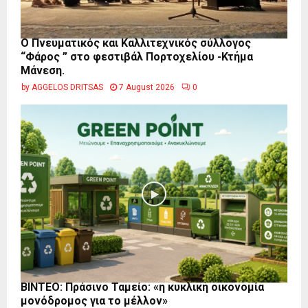
Ο Πνευματικός και Καλλιτεχνικός σύλλογος
“Φάρος ” στο φεστιβάλ Πορτοχελίου -Κτήμα
Μάνεση.
by
AGGELOS DRITSAS
7 August 2026
0
BINTEO: Πράσινο Ταμείο: «η κυκλική οικονομία
μονόδρομος για το μέλλον»