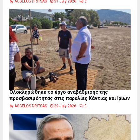
by
AGGELOS DRITSAS
31 July 2026
0
Ολοκληρώθηκε το έργο αναβάθμισης της
προσβασιμότητας στις παραλίες Κάντιας και Ιρίων
by
AGGELOS DRITSAS
29 July 2026
0