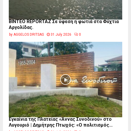
BINTEO REPORTAZ Σε ύφεση η φωτιά στα Φύχτια
Αργολίδας.
by
AGGELOS DRITSAS
31 July 2026
0
Εγκαίνια της Πλατείας «Άννας Συνοδινού» στο
Λυγουριό | Δημήτρης Πτωχός: «Ο πολιτισμός...