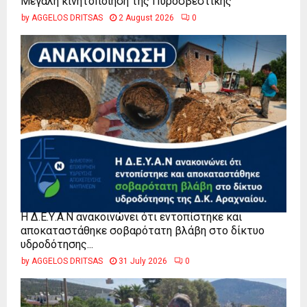
Μεγάλη κινητοποίηση της Πυροσβεστικής
by
AGGELOS DRITSAS
2 August 2026
0
Η Δ.Ε.Υ.Α.Ν ανακοινώνει ότι εντοπίστηκε και
αποκαταστάθηκε σοβαρότατη βλάβη στο δίκτυο
υδροδότησης...
by
AGGELOS DRITSAS
31 July 2026
0