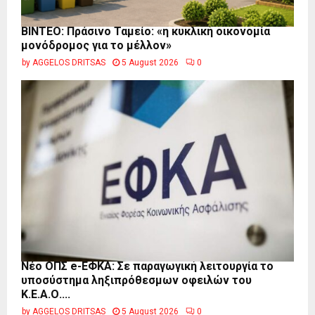
BINTEO: Πράσινο Ταμείο: «η κυκλική οικονομία
μονόδρομος για το μέλλον»
by
AGGELOS DRITSAS
5 August 2026
0
Νέο ΟΠΣ e-ΕΦΚΑ: Σε παραγωγική λειτουργία το
υποσύστημα ληξιπρόθεσμων οφειλών του
Κ.Ε.Α.Ο....
by
AGGELOS DRITSAS
5 August 2026
0