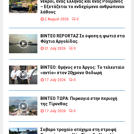
νεκροί, ένας Έλληνας και ένας Ρουμάνος
– Εξετάζεται το ενδεχόμενο ανθρώπινου
λάθους
2 August 2026
0
BINTEO REPORTAZ Σε ύφεση η φωτιά στα
Φύχτια Αργολίδας.
31 July 2026
0
ΒΙΝΤΕΟ: Θρήνος στο Άργος: Το τελευταίο
«αντίο» στον 20χρονο Θοδωρή
17 July 2026
0
ΒΙΝΤΕΟ ΤΩΡΑ: Πυρκαγιά στην περιοχή
της Τίρυνθας
17 July 2026
0
Σοβαρό τροχαίο ατύχημα στη στροφή