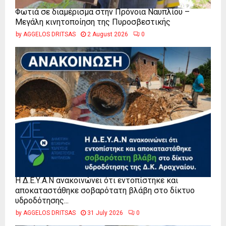
Φωτιά σε διαμέρισμα στην Πρόνοια Ναυπλίου –
Μεγάλη κινητοποίηση της Πυροσβεστικής
by
AGGELOS DRITSAS
2 August 2026
0
Η Δ.Ε.Υ.Α.Ν ανακοινώνει ότι εντοπίστηκε και
αποκαταστάθηκε σοβαρότατη βλάβη στο δίκτυο
υδροδότησης...
by
AGGELOS DRITSAS
31 July 2026
0