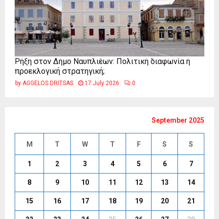
Ρήξη στον Δήμο Ναυπλιέων: Πολιτική διαφωνία ή
προεκλογική στρατηγική;
by
AGGELOS DRITSAS
17 July 2026
0
September 2025
M
T
W
T
F
S
S
1
2
3
4
5
6
7
8
9
10
11
12
13
14
15
16
17
18
19
20
21