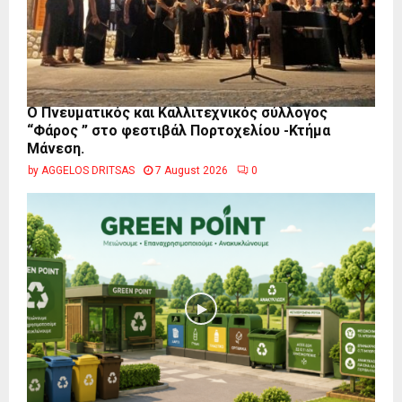
Ο Πνευματικός και Καλλιτεχνικός σύλλογος
“Φάρος ” στο φεστιβάλ Πορτοχελίου -Κτήμα
Μάνεση.
by
AGGELOS DRITSAS
7 August 2026
0