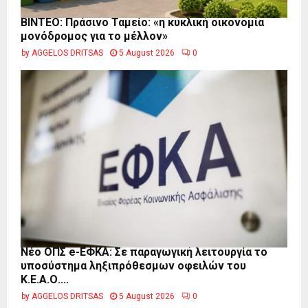
BINTEO: Πράσινο Ταμείο: «η κυκλική οικονομία
μονόδρομος για το μέλλον»
by
AGGELOS DRITSAS
5 August 2026
0
Νέο ΟΠΣ e-ΕΦΚΑ: Σε παραγωγική λειτουργία το
υποσύστημα ληξιπρόθεσμων οφειλών του
Κ.Ε.Α.Ο....
by
AGGELOS DRITSAS
5 August 2026
0