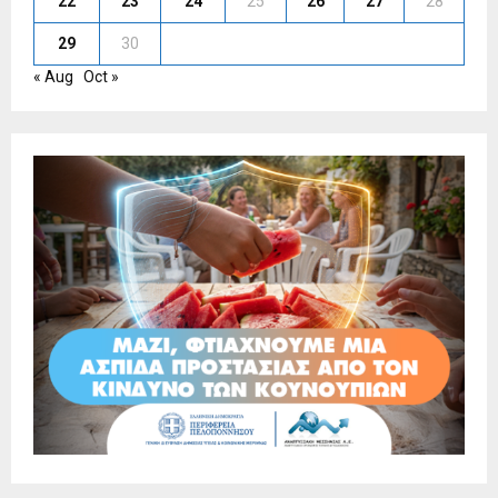
22
23
24
25
26
27
28
29
30
« Aug
Oct »