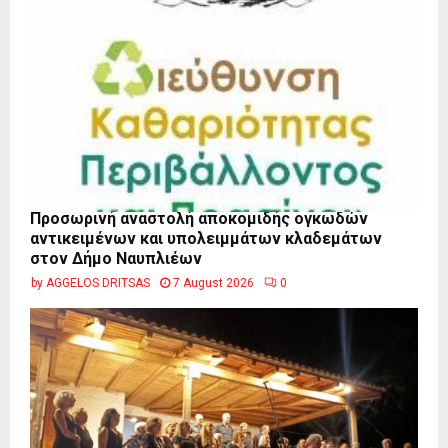
Προσωρινή αναστολή αποκομιδής ογκωδών
αντικειμένων και υπολειμμάτων κλαδεμάτων
στον Δήμο Ναυπλιέων
by
AGGELOS DRITSAS
7 August 2026
0