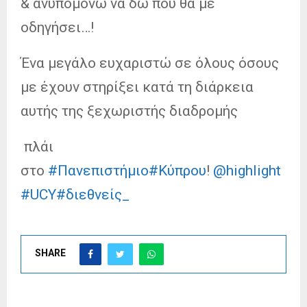
& ανυπομονώ να δω που θα με
οδηγήσει…!
Ένα μεγάλο ευχαριστώ σε όλους όσους
με έχουν στηρίξει κατά τη διάρκεια
αυτής της ξεχωριστής διαδρομής
πλάι
στο
#Πανεπιστήμιο
#Κύπρου
!
@highlight
#UCY
#διεθνείς_
SHARE