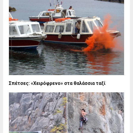
Σπέτσες: «Χειρόφρενο» στα θαλάσσια ταξί