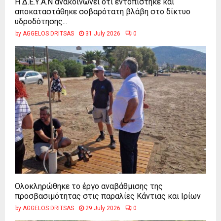
Η Δ.Ε.Υ.Α.Ν ανακοινώνει ότι εντοπίστηκε και
αποκαταστάθηκε σοβαρότατη βλάβη στο δίκτυο
υδροδότησης...
by
AGGELOS DRITSAS
31 July 2026
0
Ολοκληρώθηκε το έργο αναβάθμισης της
προσβασιμότητας στις παραλίες Κάντιας και Ιρίων
by
AGGELOS DRITSAS
29 July 2026
0