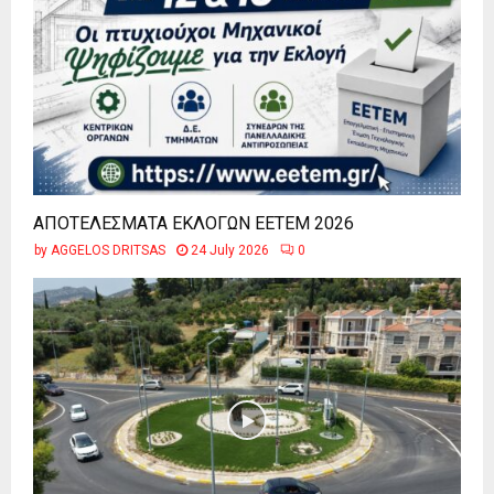
ΑΠΟΤΕΛΕΣΜΑΤΑ ΕΚΛΟΓΩΝ ΕΕΤΕΜ 2026
by
AGGELOS DRITSAS
24 July 2026
0