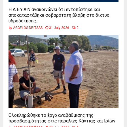
Η Δ.Ε.Υ.Α.Ν ανακοινώνει ότι εντοπίστηκε και
αποκαταστάθηκε σοβαρότατη βλάβη στο δίκτυο
υδροδότησης...
by
AGGELOS DRITSAS
31 July 2026
0
Ολοκληρώθηκε το έργο αναβάθμισης της
προσβασιμότητας στις παραλίες Κάντιας και Ιρίων