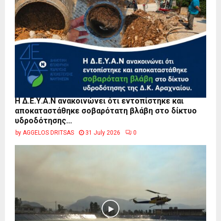
Η Δ.Ε.Υ.Α.Ν ανακοινώνει ότι εντοπίστηκε και
αποκαταστάθηκε σοβαρότατη βλάβη στο δίκτυο
υδροδότησης...
by
AGGELOS DRITSAS
31 July 2026
0