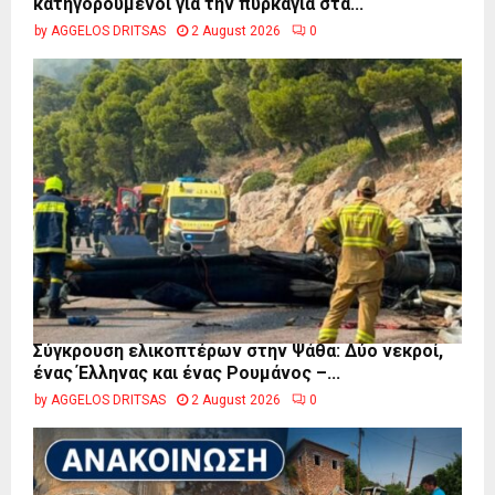
κατηγορούμενοι για την πυρκαγιά στα...
by
AGGELOS DRITSAS
2 August 2026
0
Σύγκρουση ελικοπτέρων στην Ψάθα: Δύο νεκροί,
ένας Έλληνας και ένας Ρουμάνος –...
by
AGGELOS DRITSAS
2 August 2026
0