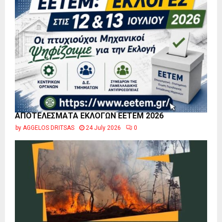
ΑΠΟΤΕΛΕΣΜΑΤΑ ΕΚΛΟΓΩΝ ΕΕΤΕΜ 2026
by
AGGELOS DRITSAS
24 July 2026
0