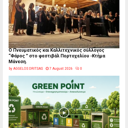
Ο Πνευματικός και Καλλιτεχνικός σύλλογος
“Φάρος ” στο φεστιβάλ Πορτοχελίου -Κτήμα
Μάνεση.
by
AGGELOS DRITSAS
7 August 2026
0