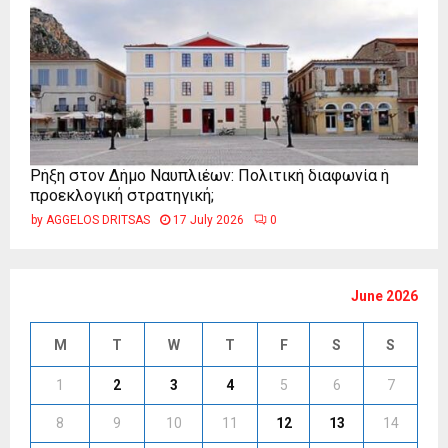
Ρήξη στον Δήμο Ναυπλιέων: Πολιτική διαφωνία ή
προεκλογική στρατηγική;
by
AGGELOS DRITSAS
17 July 2026
0
June 2026
M
T
W
T
F
S
S
1
2
3
4
5
6
7
8
9
10
11
12
13
14