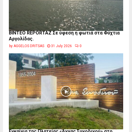
BINTEO REPORTAZ Σε ύφεση η φωτιά στα Φύχτια
Αργολίδας.
by
AGGELOS DRITSAS
31 July 2026
0
Εγκαίνια της Πλατείας «Άννας Συνοδινού» στο