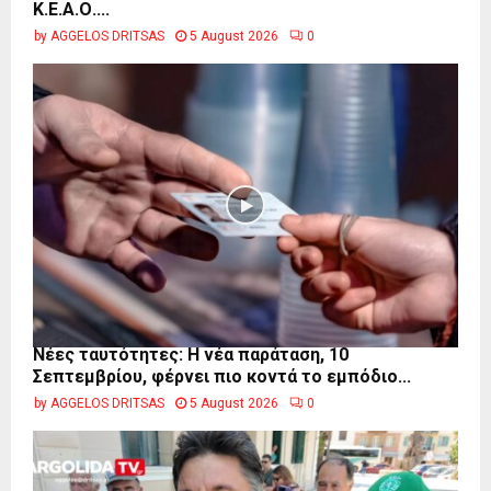
Κ.Ε.Α.Ο....
by
AGGELOS DRITSAS
5 August 2026
0
Νέες ταυτότητες: Η νέα παράταση, 10
Σεπτεμβρίου, φέρνει πιο κοντά το εμπόδιο...
by
AGGELOS DRITSAS
5 August 2026
0