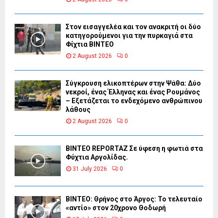
Στον εισαγγελέα και τον ανακριτή οι δύο
κατηγορούμενοι για την πυρκαγιά στα
Φίχτια ΒΙΝΤΕΟ
2 August 2026
0
Σύγκρουση ελικοπτέρων στην Ψάθα: Δύο
νεκροί, ένας Έλληνας και ένας Ρουμάνος
– Εξετάζεται το ενδεχόμενο ανθρώπινου
λάθους
2 August 2026
0
BINTEO REPORTAZ Σε ύφεση η φωτιά στα
Φύχτια Αργολίδας.
31 July 2026
0
ΒΙΝΤΕΟ: Θρήνος στο Άργος: Το τελευταίο
«αντίο» στον 20χρονο Θοδωρή