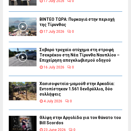
17 July 2026
0
ΒΙΝΤΕΟ ΤΩΡΑ: Πυρκαγιά στην περιοχή
της Τίρυνθας
17 July 2026
0
Σοβαρό τροχαίο ατύχημα στη στροφή
Τσεκρέκου στη Νέα Τίρυνθα Ναυπλίου –
Επιχείρηση απεγκλωβισμού οδηγού
16 July 2026
0
Χασισοφυτεία-μαμούθ στην Αρκαδία:
Εντοπίστηκαν 1.561 δενδρύλλια, δύο
συλλήψεις
4 July 2026
0
Θλίψη στην Αργολίδα για τον θάνατο του
Bill Scordos
23 June 2026
0