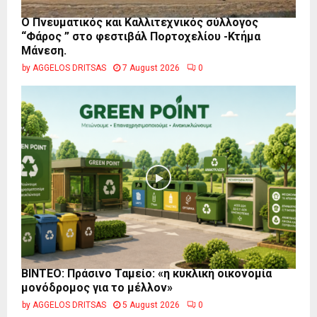
Ο Πνευματικός και Καλλιτεχνικός σύλλογος
“Φάρος ” στο φεστιβάλ Πορτοχελίου -Κτήμα
Μάνεση.
by
AGGELOS DRITSAS
7 August 2026
0
BINTEO: Πράσινο Ταμείο: «η κυκλική οικονομία
μονόδρομος για το μέλλον»
by
AGGELOS DRITSAS
5 August 2026
0