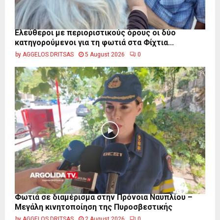
Ελεύθεροι με περιοριστικούς όρους οι δύο
κατηγορούμενοι για τη φωτιά στα Φίχτια...
by
AGGELOS DRITSAS
5 August 2026
0
Φωτιά σε διαμέρισμα στην Πρόνοια Ναυπλίου –
Μεγάλη κινητοποίηση της Πυροσβεστικής
by
AGGELOS DRITSAS
2 August 2026
0