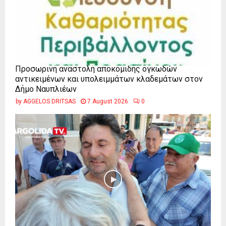
Προσωρινή αναστολή αποκομιδής ογκωδών
αντικειμένων και υπολειμμάτων κλαδεμάτων στον
Δήμο Ναυπλιέων
by
AGGELOS DRITSAS
7 August 2026
0