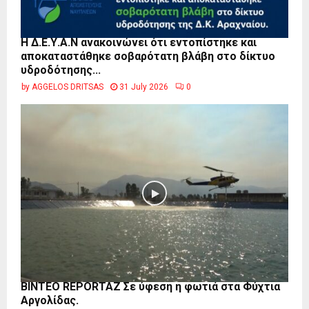
Η Δ.Ε.Υ.Α.Ν ανακοινώνει ότι εντοπίστηκε και
αποκαταστάθηκε σοβαρότατη βλάβη στο δίκτυο
υδροδότησης...
by
AGGELOS DRITSAS
31 July 2026
0
BINTEO REPORTAZ Σε ύφεση η φωτιά στα Φύχτια
Αργολίδας.