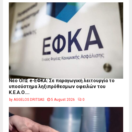
Νέο ΟΠΣ e-ΕΦΚΑ: Σε παραγωγική λειτουργία το
υποσύστημα ληξιπρόθεσμων οφειλών του
Κ.Ε.Α.Ο....
by
AGGELOS DRITSAS
5 August 2026
0