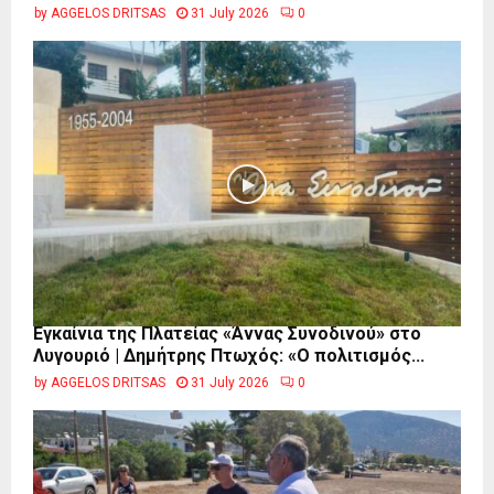
by
AGGELOS DRITSAS
31 July 2026
0
Εγκαίνια της Πλατείας «Άννας Συνοδινού» στο
Λυγουριό | Δημήτρης Πτωχός: «Ο πολιτισμός...
by
AGGELOS DRITSAS
31 July 2026
0