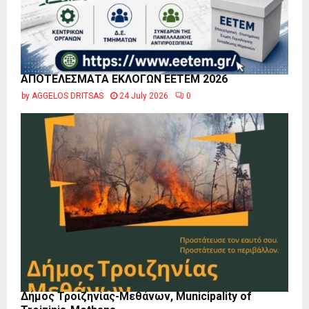
ΑΠΟΤΕΛΕΣΜΑΤΑ ΕΚΛΟΓΩΝ ΕΕΤΕΜ 2026
by
AGGELOS DRITSAS
24 July 2026
0
Δήμος Τροιζηνίας-Μεθάνων, Municipality of