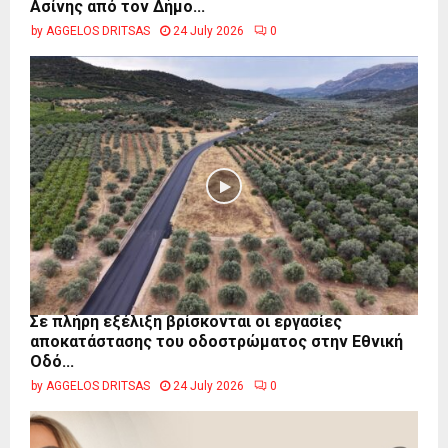
Ασίνης από τον Δήμο...
by
AGGELOS DRITSAS
24 July 2026
0
Σε πλήρη εξέλιξη βρίσκονται οι εργασίες
αποκατάστασης του οδοστρώματος στην Εθνική
Οδό...
by
AGGELOS DRITSAS
24 July 2026
0