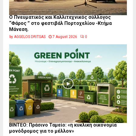
Ο Πνευματικός και Καλλιτεχνικός σύλλογος
“Φάρος ” στο φεστιβάλ Πορτοχελίου -Κτήμα
Μάνεση.
by
AGGELOS DRITSAS
7 August 2026
0
BINTEO: Πράσινο Ταμείο: «η κυκλική οικονομία
μονόδρομος για το μέλλον»