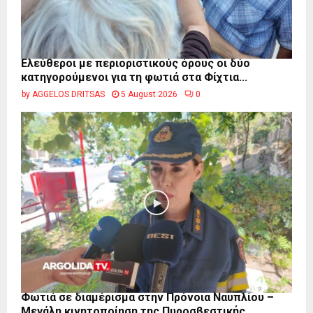
Ελεύθεροι με περιοριστικούς όρους οι δύο
κατηγορούμενοι για τη φωτιά στα Φίχτια...
by
AGGELOS DRITSAS
5 August 2026
0
Φωτιά σε διαμέρισμα στην Πρόνοια Ναυπλίου –
Μεγάλη κινητοποίηση της Πυροσβεστικής