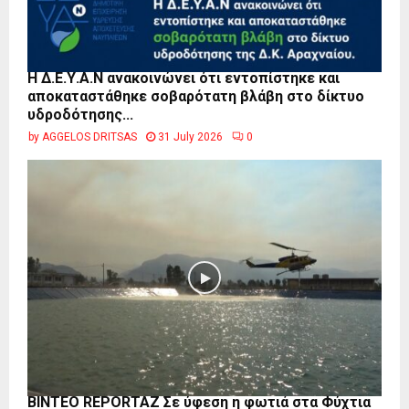
Η Δ.Ε.Υ.Α.Ν ανακοινώνει ότι εντοπίστηκε και
αποκαταστάθηκε σοβαρότατη βλάβη στο δίκτυο
υδροδότησης...
by
AGGELOS DRITSAS
31 July 2026
0
BINTEO REPORTAZ Σε ύφεση η φωτιά στα Φύχτια