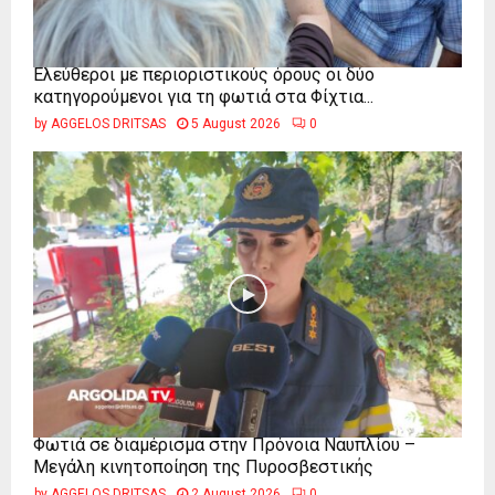
Ελεύθεροι με περιοριστικούς όρους οι δύο
κατηγορούμενοι για τη φωτιά στα Φίχτια...
by
AGGELOS DRITSAS
5 August 2026
0
Φωτιά σε διαμέρισμα στην Πρόνοια Ναυπλίου –
Μεγάλη κινητοποίηση της Πυροσβεστικής
by
AGGELOS DRITSAS
2 August 2026
0