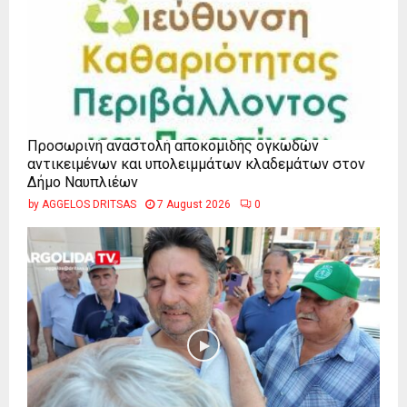
Προσωρινή αναστολή αποκομιδής ογκωδών
αντικειμένων και υπολειμμάτων κλαδεμάτων στον
Δήμο Ναυπλιέων
by
AGGELOS DRITSAS
7 August 2026
0