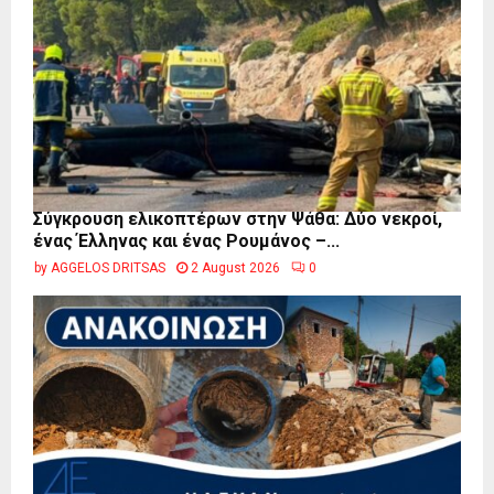
Σύγκρουση ελικοπτέρων στην Ψάθα: Δύο νεκροί,
ένας Έλληνας και ένας Ρουμάνος –...
by
AGGELOS DRITSAS
2 August 2026
0