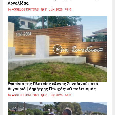
Αργολίδας.
by
AGGELOS DRITSAS
31 July 2026
0
Εγκαίνια της Πλατείας «Άννας Συνοδινού» στο
Λυγουριό | Δημήτρης Πτωχός: «Ο πολιτισμός...
by
AGGELOS DRITSAS
31 July 2026
0