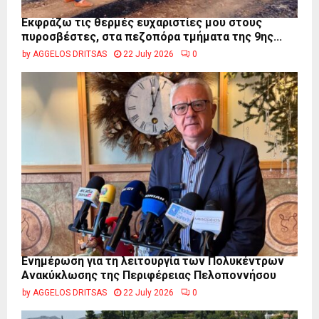
Εκφράζω τις θερμές ευχαριστίες μου στους
πυροσβέστες, στα πεζοπόρα τμήματα της 9ης...
by
AGGELOS DRITSAS
22 July 2026
0
Ενημέρωση για τη λειτουργία των Πολυκέντρων
Ανακύκλωσης της Περιφέρειας Πελοποννήσου
by
AGGELOS DRITSAS
22 July 2026
0