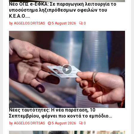
Νέο ΟΠΣ e-ΕΦΚΑ: Σε παραγωγική λειτουργία το
υποσύστημα ληξιπρόθεσμων οφειλών του
Κ.Ε.Α.Ο....
by
AGGELOS DRITSAS
5 August 2026
0
Νέες ταυτότητες: Η νέα παράταση, 10
Σεπτεμβρίου, φέρνει πιο κοντά το εμπόδιο...
by
AGGELOS DRITSAS
5 August 2026
0