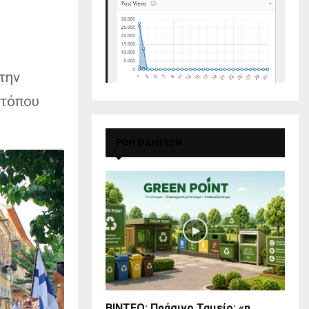
την
 τόπου
ΡΟΗ ΕΙΔΗΣΕΩΝ
BINTEO: Πράσινο Ταμείο: «η