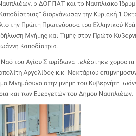
Ναυπλιέων, ο ΔΟΠΠΑΤ και το Ναυπλιακό Ίδρυμ
 Καποδίστριας” διοργάνωσαν την Κυριακή 1 Οκ
λιο την Πρώτη Πρωτεύουσα του Ελληνικού Κρά
κδήλωση Μνήμης και Τιμής στον Πρώτο Κυβερν
Ιωάννη Καποδίστρια.
ό Ναό του Αγίου Σπυρίδωνα τελέστηκε χοροστα
οπολίτη Αργολίδος κ.κ. Νεκτάριου επιμνημόσυ
ημο Μνημόσυνο στην μνήμη του Κυβερνήτη Ιωάν
ρια και των Ευεργετών του Δήμου Ναυπλιέων.