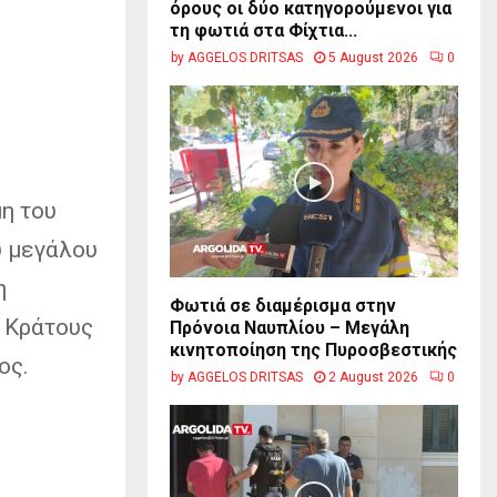
όρους οι δύο κατηγορούμενοι για
τη φωτιά στα Φίχτια...
by
AGGELOS DRITSAS
5 August 2026
0
η του
υ μεγάλου
η
Φωτιά σε διαμέρισμα στην
ύ Κράτους
Πρόνοια Ναυπλίου – Μεγάλη
κινητοποίηση της Πυροσβεστικής
ος.
by
AGGELOS DRITSAS
2 August 2026
0