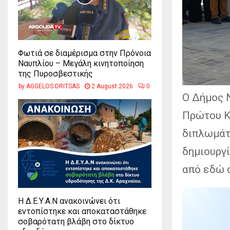
Φωτιά σε διαμέρισμα στην Πρόνοια
Ναυπλίου – Μεγάλη κινητοποίηση
της Πυροσβεστικής
by
AGGELOS DRITSAS
2 August 2026
0
Ο Δήμος Ν
Πρώτου Κ
διπλωμάτ
δημιουργ
από εδώ 
Η Δ.Ε.Υ.Α.Ν ανακοινώνει ότι
εντοπίστηκε και αποκαταστάθηκε
σοβαρότατη βλάβη στο δίκτυο