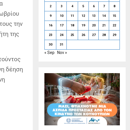
α
2
3
4
5
6
7
8
τωβρίου
9
10
11
12
13
14
15
τους την
16
17
18
19
20
21
22
ήτη της
23
24
25
26
27
28
29
30
31
« Sep
Nov »
τούντος
νη δέηση
νη