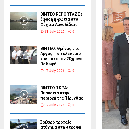
BINTEO REPORTAZ Σε
ύφεση η φωτιά στα
Φύχτια Αργολίδας.
31 July 2026
0
ΒΙΝΤΕΟ: Θρήνος στο
Άργος: Το τελευταίο
«αντίο» στον 20χρονο
Θοδωρή
17 July 2026
0
ΒΙΝΤΕΟ ΤΩΡΑ:
Πυρκαγιά στην
περιοχή της Τίρυνθας
17 July 2026
0
Σοβαρό τροχαίο
ατύχημα στη στροφή