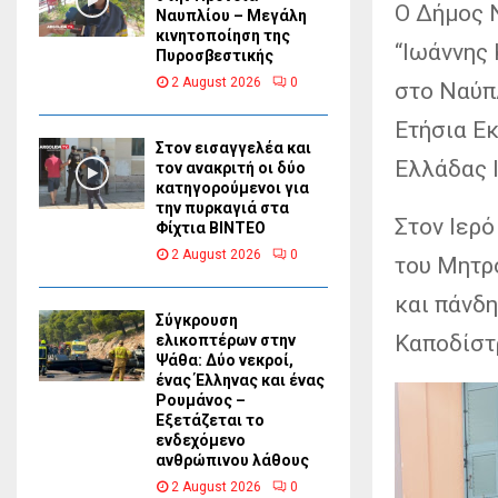
Ο Δήμος 
Ναυπλίου – Μεγάλη
κινητοποίηση της
“Ιωάννης
Πυροσβεστικής
2 August 2026
0
στο Ναύπ
Ετήσια Ε
Στον εισαγγελέα και
Ελλάδας 
τον ανακριτή οι δύο
κατηγορούμενοι για
την πυρκαγιά στα
Στον Ιερ
Φίχτια ΒΙΝΤΕΟ
2 August 2026
0
του Μητρ
και πάνδ
Σύγκρουση
Καποδίστ
ελικοπτέρων στην
Ψάθα: Δύο νεκροί,
ένας Έλληνας και ένας
Ρουμάνος –
Εξετάζεται το
ενδεχόμενο
ανθρώπινου λάθους
2 August 2026
0