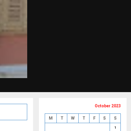
October 2023
M
T
W
T
F
S
S
1