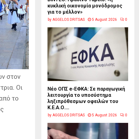
κυκλική οικονομία μονόδρομος
για το μέλλον»
by
AGGELOS DRITSAS
5 August 2026
0
ων στον
τρια. Οι
Νέο ΟΠΣ e-ΕΦΚΑ: Σε παραγωγική
λειτουργία το υποσύστημα
από το
ληξιπρόθεσμων οφειλών του
Κ.Ε.Α.Ο....
ος
by
AGGELOS DRITSAS
5 August 2026
0