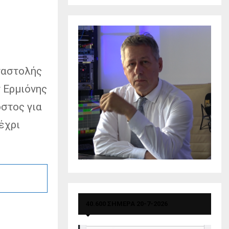
ναστολής
 Ερμιόνης
στος για
έχρι
40.600 ΣΗΜΕΡΑ 20-7-2026