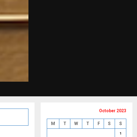
October 2023
M
T
W
T
F
S
S
1