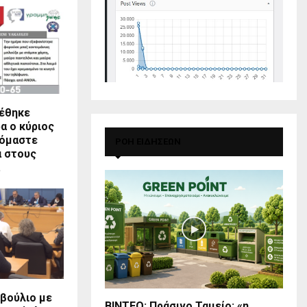
έθηκε
α ο κύριος
χόμαστε
ΡΟΗ ΕΙΔΗΣΕΩΝ
α στους
.
βούλιο με
BINTEO: Πράσινο Ταμείο: «η