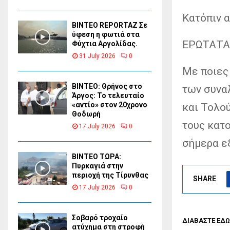
Κατόπιν 
BINTEO REPORTAZ Σε
ύφεση η φωτιά στα
ΕΡΩΤΑΤΑΙ
Φύχτια Αργολίδας.
31 July 2026
0
Με ποιες
ΒΙΝΤΕΟ: Θρήνος στο
των συνα
Άργος: Το τελευταίο
«αντίο» στον 20χρονο
και Τολο
Θοδωρή
τους κατο
17 July 2026
0
σήμερα ε
ΒΙΝΤΕΟ ΤΩΡΑ:
Πυρκαγιά στην
περιοχή της Τίρυνθας
SHARE
17 July 2026
0
Σοβαρό τροχαίο
ΔΙΑΒΑΣΤΕ ΕΔΩ
ατύχημα στη στροφή