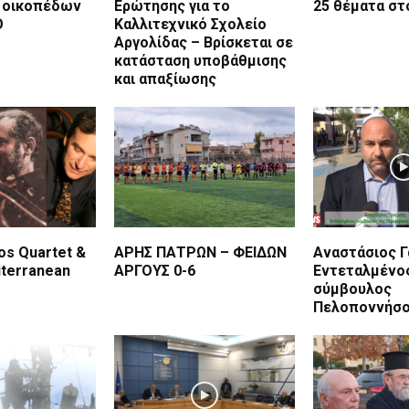
 οικοπέδων
Ερώτησης για το
25 θέματα στ
Ο
Καλλιτεχνικό Σχολείο
Αργολίδας – Βρίσκεται σε
κατάσταση υποβάθμισης
και απαξίωσης
os Quartet &
ΑΡΗΣ ΠΑΤΡΩΝ – ΦΕΙΔΩΝ
Αναστάσιος 
iterranean
ΑΡΓΟΥΣ 0-6
Εντεταλμένο
σύμβουλος
Πελοποννήσο