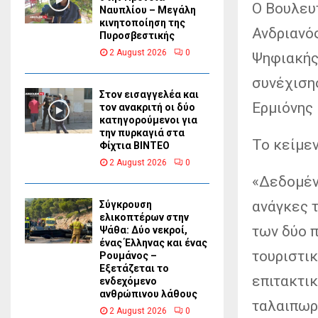
Ο Βουλευ
Ναυπλίου – Μεγάλη
κινητοποίηση της
Ανδριανό
Πυροσβεστικής
2 August 2026
0
Ψηφιακής
συνέχιση
Στον εισαγγελέα και
Ερμιόνης 
τον ανακριτή οι δύο
κατηγορούμενοι για
την πυρκαγιά στα
Το κείμεν
Φίχτια ΒΙΝΤΕΟ
2 August 2026
0
«Δεδομέν
ανάγκες 
Σύγκρουση
ελικοπτέρων στην
των δύο π
Ψάθα: Δύο νεκροί,
ένας Έλληνας και ένας
τουριστικ
Ρουμάνος –
Εξετάζεται το
επιτακτι
ενδεχόμενο
ανθρώπινου λάθους
ταλαιπωρί
2 August 2026
0