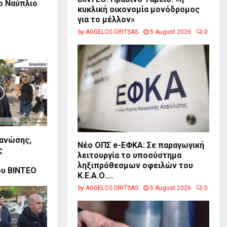
ο Ναύπλιο
κυκλική οικονομία μονόδρομος
για το μέλλον»
by
AGGELOS DRITSAS
5 August 2026
0
Γανώσης,
Νέο ΟΠΣ e-ΕΦΚΑ: Σε παραγωγική
ς
λειτουργία το υποσύστημα
ληξιπρόθεσμων οφειλών του
υ ΒΙΝΤΕΟ
Κ.Ε.Α.Ο....
by
AGGELOS DRITSAS
5 August 2026
0