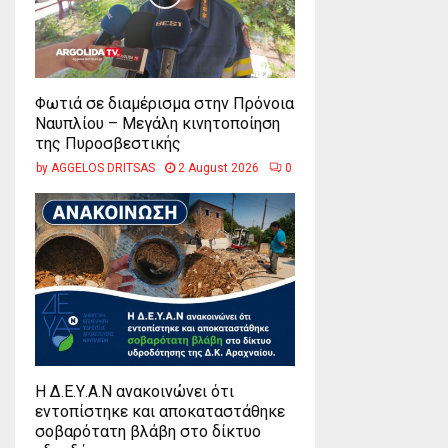
Φωτιά σε διαμέρισμα στην Πρόνοια
Ναυπλίου – Μεγάλη κινητοποίηση
της Πυροσβεστικής
by
AGGELOS DRITSAS
2 August 2026
0
Η Δ.Ε.Υ.Α.Ν ανακοινώνει ότι
εντοπίστηκε και αποκαταστάθηκε
σοβαρότατη βλάβη στο δίκτυο