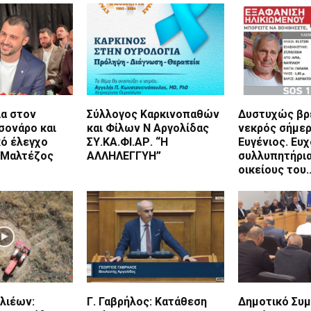
ια στον
Σύλλογος Καρκινοπαθών
Δυστυχώς βρ
σονάρο και
και Φίλων Ν Αργολίδας
νεκρός σήμερ
κό έλεγχο
ΣΥ.ΚΑ.ΦΙ.ΑΡ. “Η
Ευγένιος. Ευ
ο Μαλτέζος
ΑΛΛΗΛΕΓΓΥΗ”
συλλυπητήρι
οικείους του.
λιέων:
Γ. Γαβρήλος: Κατάθεση
Δημοτικό Συμ