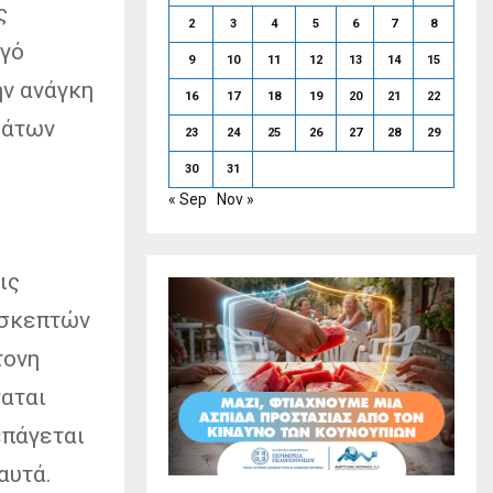
ς
2
3
4
5
6
7
8
ργό
9
10
11
12
13
14
15
ην ανάγκη
16
17
18
19
20
21
22
μάτων
23
24
25
26
27
28
29
30
31
« Sep
Nov »
ις
ισκεπτών
τονη
ταται
επάγεται
αυτά.