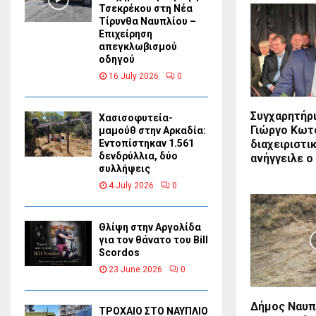
Τσεκρέκου στη Νέα
Τίρυνθα Ναυπλίου –
Επιχείρηση
απεγκλωβισμού
οδηγού
16 July 2026
0
Συγχαρητήρ
Χασισοφυτεία-
Γιώργο Κωτ
μαμούθ στην Αρκαδία:
διαχειριστι
Εντοπίστηκαν 1.561
δενδρύλλια, δύο
ανήγγειλε 
συλλήψεις
4 July 2026
0
Θλίψη στην Αργολίδα
για τον θάνατο του Bill
Scordos
23 June 2026
0
Δήμος Ναυπ
ΤΡΟΧΑΙΟ ΣΤΟ ΝΑΥΠΛΙΟ