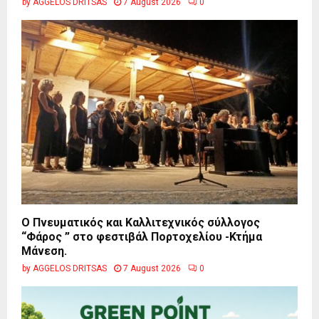
by
AGGELOS DRITSAS
7 August 2026
0
Ο Πνευματικός και Καλλιτεχνικός σύλλογος
“Φάρος ” στο φεστιβάλ Πορτοχελίου -Κτήμα
Μάνεση.
by
AGGELOS DRITSAS
7 August 2026
0