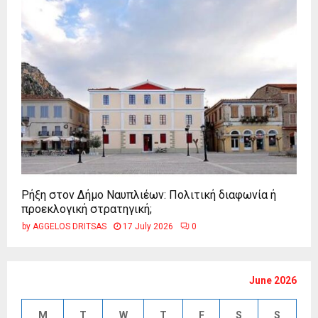
Ρήξη στον Δήμο Ναυπλιέων: Πολιτική διαφωνία ή
προεκλογική στρατηγική;
by
AGGELOS DRITSAS
17 July 2026
0
June 2026
M
T
W
T
F
S
S