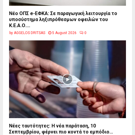
Νέο ΟΠΣ e-ΕΦΚΑ: Σε παραγωγική λειτουργία το
υποσύστημα ληξιπρόθεσμων οφειλών του
Κ.Ε.Α.Ο....
by
AGGELOS DRITSAS
5 August 2026
0
Νέες ταυτότητες: Η νέα παράταση, 10
Σεπτεμβρίου, φέρνει πιο κοντά το εμπόδιο...