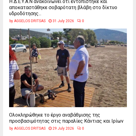
Η Δ.Ε.Υ.Α.Ν ανακοινώνει ότι εντοπίστηκε και
αποκαταστάθηκε σοβαρότατη βλάβη στο δίκτυο
υδροδότησης...
by
AGGELOS DRITSAS
31 July 2026
0
Ολοκληρώθηκε το έργο αναβάθμισης της
προσβασιμότητας στις παραλίες Κάντιας και Ιρίων
by
AGGELOS DRITSAS
29 July 2026
0