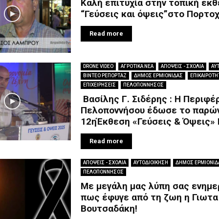
Καλή επιτυχία στην τοπική έκ
“Γεύσεις και όψεις”στο Πορτοχ
Read more
DRONE VIDEO
ΑΓΡΟΤΙΚΑ ΝΕΑ
ΑΠΟΨΕΙΣ - ΣΧΟΛΙΑ
ΑΥ
ΒΙΝΤΕΟ ΡΕΠΟΡΤΑΖ
ΔΗΜΟΣ ΕΡΜΙΟΝΙΔΑΣ
ΕΠΙΚΑΙΡΟΤΗ
ΕΠΙΧΕΙΡΗΣΕΙΣ
ΠΕΛΟΠΟΝΝΗΣΟΣ
Βασίλης Γ. Σιδέρης : Η Περιφέ
Πελοποννήσου έδωσε το παρώ
12ηΈκθεση «Γεύσεις & Όψεις»
Read more
ΑΠΟΨΕΙΣ - ΣΧΟΛΙΑ
ΑΥΤΟΔΙΟΙΚΗΣΗ
ΔΗΜΟΣ ΕΡΜΙΟΝΙΔ
ΠΕΛΟΠΟΝΝΗΣΟΣ
Με μεγάλη μας λύπη σας ενημ
πως έφυγε από τη ζωη η Γιωτα
Βουτσαδάκη!