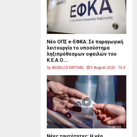
Νέο ΟΠΣ e-ΕΦΚΑ: Σε παραγωγική
λειτουργία το υποσύστημα
ληξιπρόθεσμων οφειλών του
Κ.Ε.Α.Ο....
by
AGGELOS DRITSAS
5 August 2026
0
Νέες ταυτότητες: Η νέα