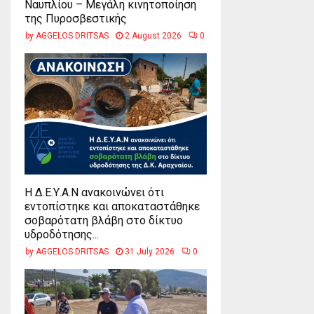
Ναυπλίου – Μεγάλη κινητοποίηση
της Πυροσβεστικής
by
AGGELOS DRITSAS
2 August 2026
0
Η Δ.Ε.Υ.Α.Ν ανακοινώνει ότι
εντοπίστηκε και αποκαταστάθηκε
σοβαρότατη βλάβη στο δίκτυο
υδροδότησης...
by
AGGELOS DRITSAS
31 July 2026
0