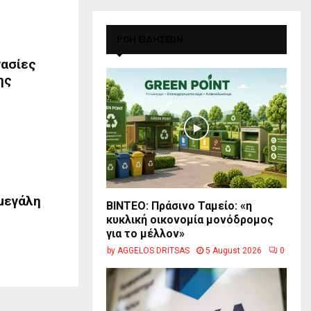
ΡΟΗ ΕΙΔΗΣΕΩΝ
γασίες
ης
μεγάλη
BINTEO: Πράσινο Ταμείο: «η
κυκλική οικονομία μονόδρομος
για το μέλλον»
by
AGGELOS DRITSAS
5 August 2026
0