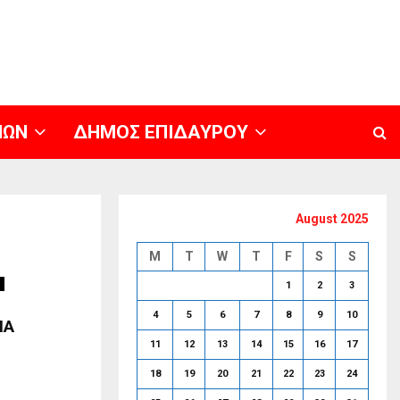
ΝΩΝ
ΔΗΜΟΣ ΕΠΙΔΑΥΡΟΥ
August 2025
M
T
W
T
F
S
S
1
2
3
4
5
6
7
8
9
10
ΙΑ
11
12
13
14
15
16
17
18
19
20
21
22
23
24