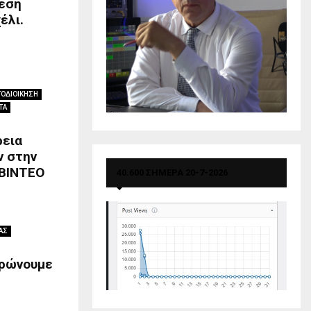
θεση
έλι.
ΤΟΔΙΟΙΚΗΣΗ
ΤΑ
ρεια
ν στην
 ΒΙΝΤΕΟ
40.600 ΣΗΜΕΡΑ 20-7-2026
ΑΣ
ερώνουμε