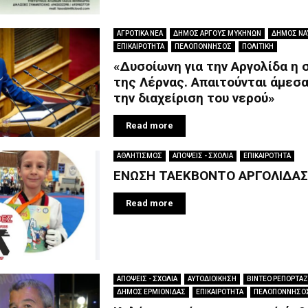
ΑΓΡΟΤΙΚΑ ΝΕΑ
ΔΗΜΟΣ ΑΡΓΟΥΣ ΜΥΚΗΝΩΝ
ΔΗΜΟΣ ΝΑ
ΕΠΙΚΑΙΡΟΤΗΤΑ
ΠΕΛΟΠΟΝΝΗΣΟΣ
ΠΟΛΙΤΙΚΗ
«Δυσοίωνη για την Αργολίδα η
της Λέρνας. Απαιτούνται άμεσα
την διαχείριση του νερού»
Read more
ΑΘΛΗΤΙΣΜΟΣ
ΑΠΟΨΕΙΣ - ΣΧΟΛΙΑ
ΕΠΙΚΑΙΡΟΤΗΤΑ
ΕΝΩΣΗ ΤΑΕΚΒΟΝΤΟ ΑΡΓΟΛΙΔΑΣ
Read more
ΑΠΟΨΕΙΣ - ΣΧΟΛΙΑ
ΑΥΤΟΔΙΟΙΚΗΣΗ
ΒΙΝΤΕΟ ΡΕΠΟΡΤΑΖ
ΔΗΜΟΣ ΕΡΜΙΟΝΙΔΑΣ
ΕΠΙΚΑΙΡΟΤΗΤΑ
ΠΕΛΟΠΟΝΝΗΣΟ