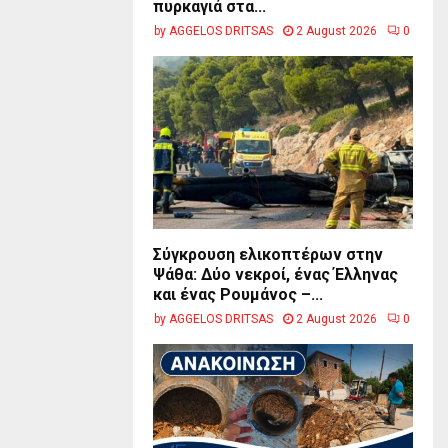
πυρκαγιά στα...
by
AGGELOS DRITSAS
2 August 2026
0
Σύγκρουση ελικοπτέρων στην
Ψάθα: Δύο νεκροί, ένας Έλληνας
και ένας Ρουμάνος –...
by
AGGELOS DRITSAS
2 August 2026
0