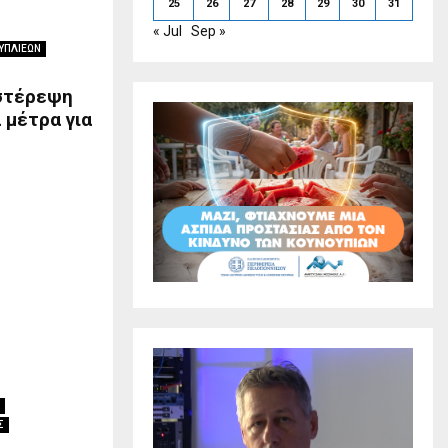
25
26
27
28
29
30
31
« Jul
Sep »
ΥΠΛΙΕΩΝ
 στέρεψη
 μέτρα για
Σ