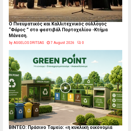
Ο Πνευματικός και Καλλιτεχνικός σύλλογος
“Φάρος ” στο φεστιβάλ Πορτοχελίου -Κτήμα
Μάνεση.
by
AGGELOS DRITSAS
7 August 2026
0
BINTEO: Πράσινο Ταμείο: «η κυκλική οικονομία