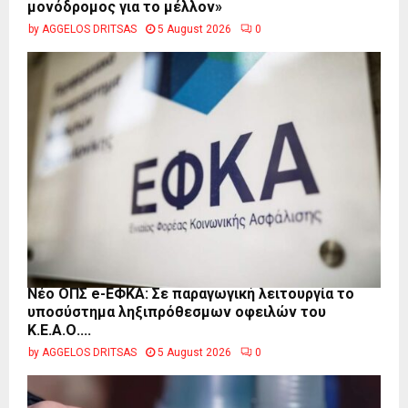
μονόδρομος για το μέλλον»
by
AGGELOS DRITSAS
5 August 2026
0
Νέο ΟΠΣ e-ΕΦΚΑ: Σε παραγωγική λειτουργία το
υποσύστημα ληξιπρόθεσμων οφειλών του
Κ.Ε.Α.Ο....
by
AGGELOS DRITSAS
5 August 2026
0