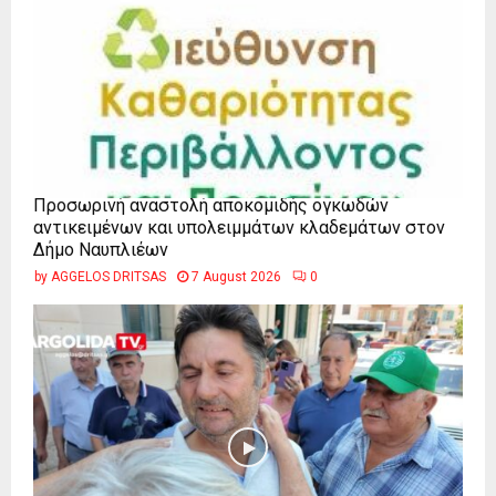
Προσωρινή αναστολή αποκομιδής ογκωδών
αντικειμένων και υπολειμμάτων κλαδεμάτων στον
Δήμο Ναυπλιέων
by
AGGELOS DRITSAS
7 August 2026
0