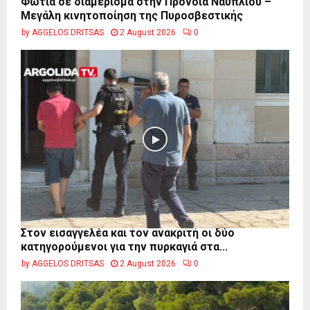
Φωτιά σε διαμέρισμα στην Πρόνοια Ναυπλίου –
Μεγάλη κινητοποίηση της Πυροσβεστικής
by
AGGELOS DRITSAS
2 August 2026
0
Στον εισαγγελέα και τον ανακριτή οι δύο
κατηγορούμενοι για την πυρκαγιά στα...
by
AGGELOS DRITSAS
2 August 2026
0