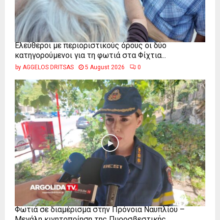
Ελεύθεροι με περιοριστικούς όρους οι δύο
κατηγορούμενοι για τη φωτιά στα Φίχτια...
by
AGGELOS DRITSAS
5 August 2026
0
Φωτιά σε διαμέρισμα στην Πρόνοια Ναυπλίου –
Μεγάλη κινητοποίηση της Πυροσβεστικής