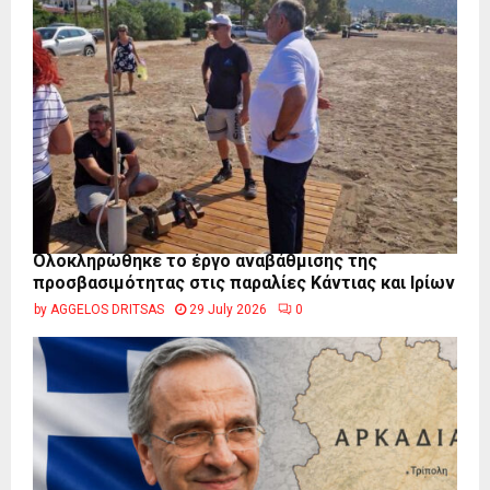
Ολοκληρώθηκε το έργο αναβάθμισης της
προσβασιμότητας στις παραλίες Κάντιας και Ιρίων
by
AGGELOS DRITSAS
29 July 2026
0