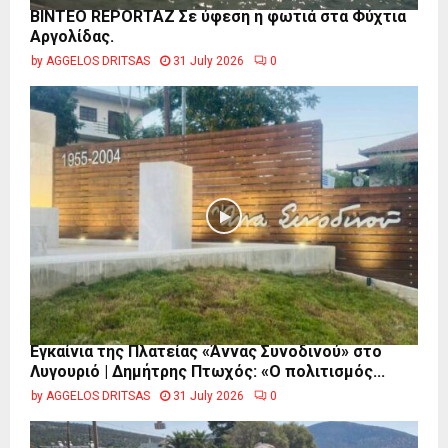
BINTEO REPORTAZ Σε ύφεση η φωτιά στα Φύχτια
Αργολίδας.
by
AGGELOS DRITSAS
31 July 2026
0
Εγκαίνια της Πλατείας «Άννας Συνοδινού» στο
Λυγουριό | Δημήτρης Πτωχός: «Ο πολιτισμός...
by
AGGELOS DRITSAS
31 July 2026
0