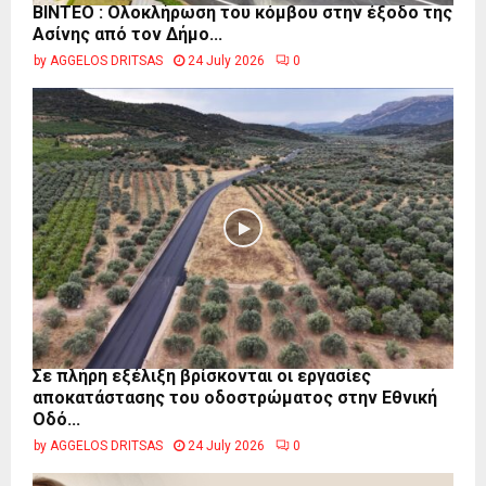
ΒΙΝΤΕΟ : Ολοκλήρωση του κόμβου στην έξοδο της
Ασίνης από τον Δήμο...
by
AGGELOS DRITSAS
24 July 2026
0
Σε πλήρη εξέλιξη βρίσκονται οι εργασίες
αποκατάστασης του οδοστρώματος στην Εθνική
Οδό...
by
AGGELOS DRITSAS
24 July 2026
0