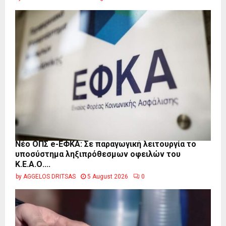
Νέο ΟΠΣ e-ΕΦΚΑ: Σε παραγωγική λειτουργία το
υποσύστημα ληξιπρόθεσμων οφειλών του
Κ.Ε.Α.Ο....
by
AGGELOS DRITSAS
5 August 2026
0