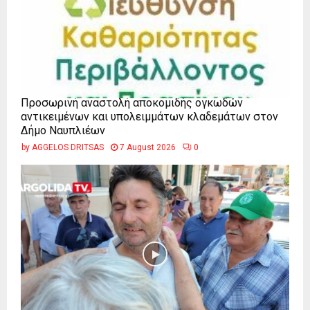
Προσωρινή αναστολή αποκομιδής ογκωδών
αντικειμένων και υπολειμμάτων κλαδεμάτων στον
Δήμο Ναυπλιέων
by
AGGELOS DRITSAS
7 August 2026
0