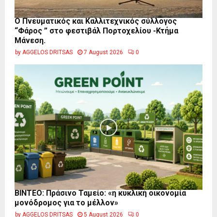
Ο Πνευματικός και Καλλιτεχνικός σύλλογος
“Φάρος ” στο φεστιβάλ Πορτοχελίου -Κτήμα
Μάνεση.
by
AGGELOS DRITSAS
7 August 2026
0
BINTEO: Πράσινο Ταμείο: «η κυκλική οικονομία
μονόδρομος για το μέλλον»
by
AGGELOS DRITSAS
5 August 2026
0