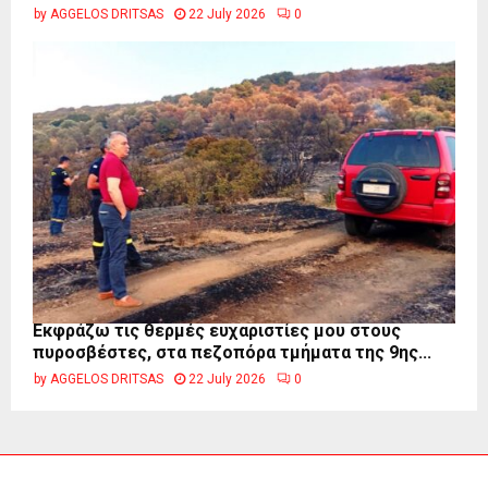
by
AGGELOS DRITSAS
22 July 2026
0
Εκφράζω τις θερμές ευχαριστίες μου στους
πυροσβέστες, στα πεζοπόρα τμήματα της 9ης...
by
AGGELOS DRITSAS
22 July 2026
0