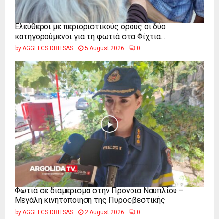
Ελεύθεροι με περιοριστικούς όρους οι δύο
κατηγορούμενοι για τη φωτιά στα Φίχτια...
by
AGGELOS DRITSAS
5 August 2026
0
Φωτιά σε διαμέρισμα στην Πρόνοια Ναυπλίου –
Μεγάλη κινητοποίηση της Πυροσβεστικής
by
AGGELOS DRITSAS
2 August 2026
0