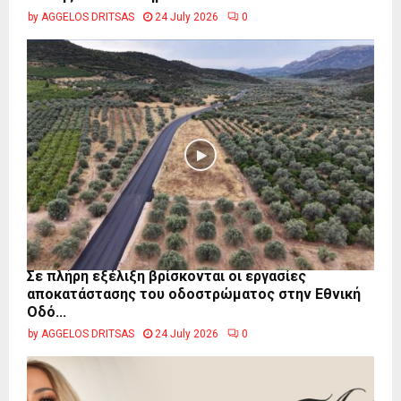
by
AGGELOS DRITSAS
24 July 2026
0
Σε πλήρη εξέλιξη βρίσκονται οι εργασίες
αποκατάστασης του οδοστρώματος στην Εθνική
Οδό...
by
AGGELOS DRITSAS
24 July 2026
0