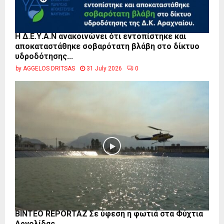
Η Δ.Ε.Υ.Α.Ν ανακοινώνει ότι εντοπίστηκε και
αποκαταστάθηκε σοβαρότατη βλάβη στο δίκτυο
υδροδότησης...
by
AGGELOS DRITSAS
31 July 2026
0
BINTEO REPORTAZ Σε ύφεση η φωτιά στα Φύχτια
Αργολίδας.