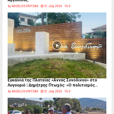
by
AGGELOS DRITSAS
31 July 2026
0
Εγκαίνια της Πλατείας «Άννας Συνοδινού» στο
Λυγουριό | Δημήτρης Πτωχός: «Ο πολιτισμός...
by
AGGELOS DRITSAS
31 July 2026
0