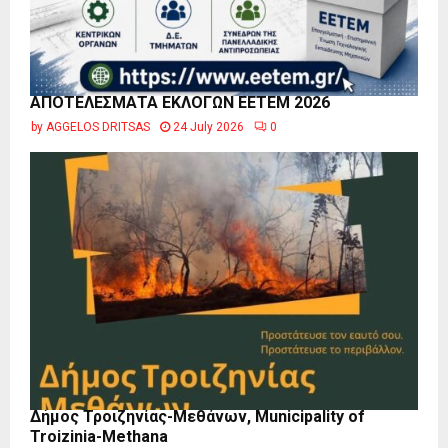
ΑΠΟΤΕΛΕΣΜΑΤΑ ΕΚΛΟΓΩΝ ΕΕΤΕΜ 2026
by
AGGELOS DRITSAS
24 July 2026
0
Δήμος Τροιζηνίας-Μεθάνων, Municipality of
Troizinia-Methana