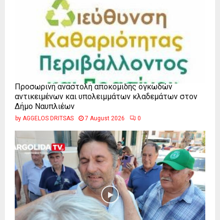
Προσωρινή αναστολή αποκομιδής ογκωδών
αντικειμένων και υπολειμμάτων κλαδεμάτων στον
Δήμο Ναυπλιέων
by
AGGELOS DRITSAS
7 August 2026
0