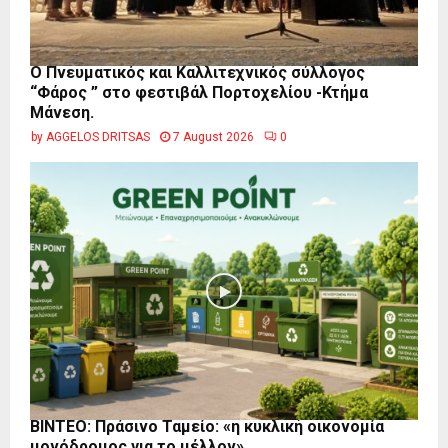
Ο Πνευματικός και Καλλιτεχνικός σύλλογος
“Φάρος ” στο φεστιβάλ Πορτοχελίου -Κτήμα
Μάνεση.
by
AGGELOS DRITSAS
7 August 2026
0
BINTEO: Πράσινο Ταμείο: «η κυκλική οικονομία
μονόδρομος για το μέλλον»