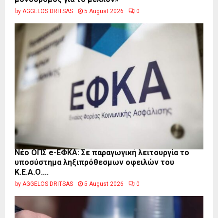
by
AGGELOS DRITSAS
5 August 2026
0
Νέο ΟΠΣ e-ΕΦΚΑ: Σε παραγωγική λειτουργία το
υποσύστημα ληξιπρόθεσμων οφειλών του
Κ.Ε.Α.Ο....
by
AGGELOS DRITSAS
5 August 2026
0