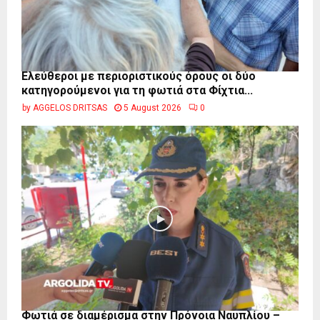
Ελεύθεροι με περιοριστικούς όρους οι δύο
κατηγορούμενοι για τη φωτιά στα Φίχτια...
by
AGGELOS DRITSAS
5 August 2026
0
Φωτιά σε διαμέρισμα στην Πρόνοια Ναυπλίου –