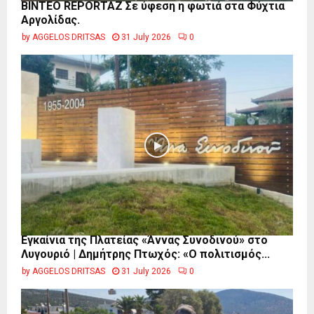
BINTEO REPORTAZ Σε ύφεση η φωτιά στα Φύχτια
Αργολίδας.
by
AGGELOS DRITSAS
31 July 2026
0
Εγκαίνια της Πλατείας «Άννας Συνοδινού» στο
Λυγουριό | Δημήτρης Πτωχός: «Ο πολιτισμός...
by
AGGELOS DRITSAS
31 July 2026
0