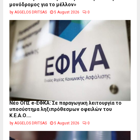
μονόδρομος για το μέλλον»
by
AGGELOS DRITSAS
5 August 2026
0
Νέο ΟΠΣ e-ΕΦΚΑ: Σε παραγωγική λειτουργία το
υποσύστημα ληξιπρόθεσμων οφειλών του
Κ.Ε.Α.Ο....
by
AGGELOS DRITSAS
5 August 2026
0