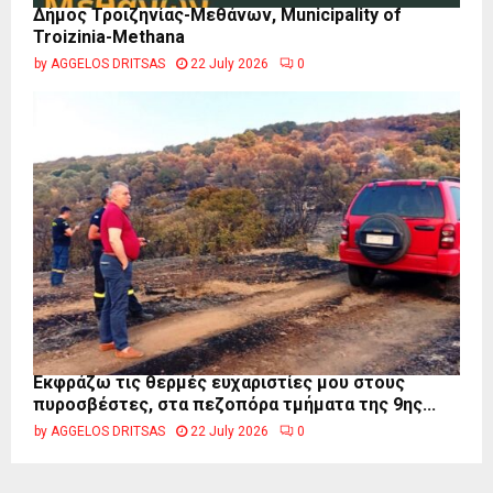
Δήμος Τροιζηνίας-Μεθάνων, Municipality of
Troizinia-Methana
by
AGGELOS DRITSAS
22 July 2026
0
Εκφράζω τις θερμές ευχαριστίες μου στους
πυροσβέστες, στα πεζοπόρα τμήματα της 9ης...
by
AGGELOS DRITSAS
22 July 2026
0