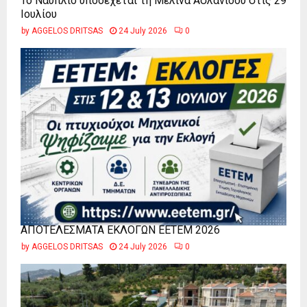
Το Ναύπλιο υποδέχεται τη Μελίνα Ασλανίδου στις 29
Ιουλίου
by
AGGELOS DRITSAS
24 July 2026
0
ΑΠΟΤΕΛΕΣΜΑΤΑ ΕΚΛΟΓΩΝ ΕΕΤΕΜ 2026
by
AGGELOS DRITSAS
24 July 2026
0