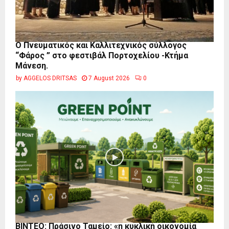
Ο Πνευματικός και Καλλιτεχνικός σύλλογος
“Φάρος ” στο φεστιβάλ Πορτοχελίου -Κτήμα
Μάνεση.
by
AGGELOS DRITSAS
7 August 2026
0
BINTEO: Πράσινο Ταμείο: «η κυκλική οικονομία