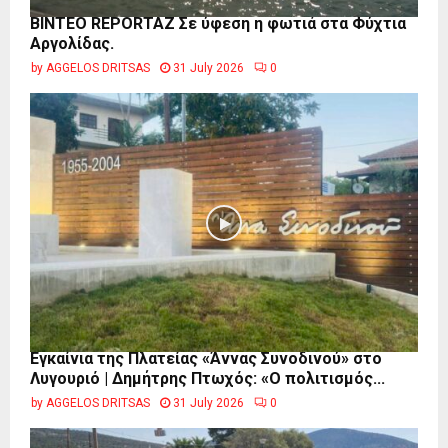
BINTEO REPORTAZ Σε ύφεση η φωτιά στα Φύχτια
Αργολίδας.
by
AGGELOS DRITSAS
31 July 2026
0
Εγκαίνια της Πλατείας «Άννας Συνοδινού» στο
Λυγουριό | Δημήτρης Πτωχός: «Ο πολιτισμός...
by
AGGELOS DRITSAS
31 July 2026
0