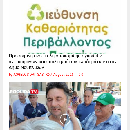
Προσωρινή αναστολή αποκομιδής ογκωδών
αντικειμένων και υπολειμμάτων κλαδεμάτων στον
Δήμο Ναυπλιέων
by
AGGELOS DRITSAS
7 August 2026
0