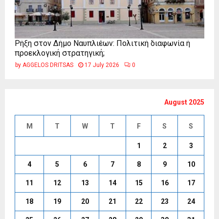
Ρήξη στον Δήμο Ναυπλιέων: Πολιτική διαφωνία ή
προεκλογική στρατηγική;
by
AGGELOS DRITSAS
17 July 2026
0
August 2025
M
T
W
T
F
S
S
1
2
3
4
5
6
7
8
9
10
11
12
13
14
15
16
17
18
19
20
21
22
23
24