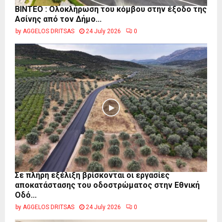
ΒΙΝΤΕΟ : Ολοκλήρωση του κόμβου στην έξοδο της
Ασίνης από τον Δήμο...
by
AGGELOS DRITSAS
24 July 2026
0
Σε πλήρη εξέλιξη βρίσκονται οι εργασίες
αποκατάστασης του οδοστρώματος στην Εθνική
Οδό...
by
AGGELOS DRITSAS
24 July 2026
0