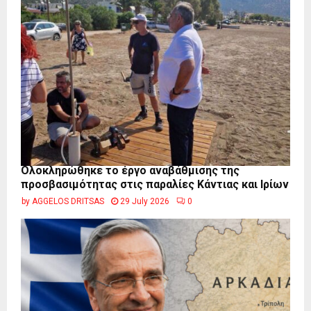
Ολοκληρώθηκε το έργο αναβάθμισης της
προσβασιμότητας στις παραλίες Κάντιας και Ιρίων
by
AGGELOS DRITSAS
29 July 2026
0