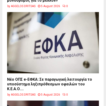
μονόδρομος για το μέλλον»
by
AGGELOS DRITSAS
5 August 2026
0
Νέο ΟΠΣ e-ΕΦΚΑ: Σε παραγωγική λειτουργία το
υποσύστημα ληξιπρόθεσμων οφειλών του
Κ.Ε.Α.Ο....
by
AGGELOS DRITSAS
5 August 2026
0