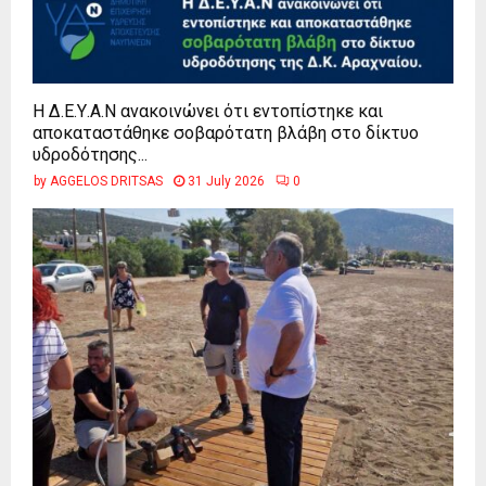
Η Δ.Ε.Υ.Α.Ν ανακοινώνει ότι εντοπίστηκε και
αποκαταστάθηκε σοβαρότατη βλάβη στο δίκτυο
υδροδότησης...
by
AGGELOS DRITSAS
31 July 2026
0