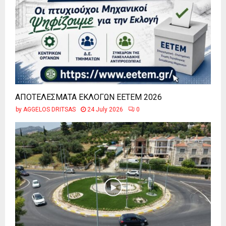
ΑΠΟΤΕΛΕΣΜΑΤΑ ΕΚΛΟΓΩΝ ΕΕΤΕΜ 2026
by
AGGELOS DRITSAS
24 July 2026
0