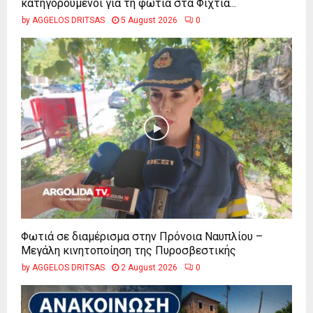
κατηγορούμενοι για τη φωτιά στα Φίχτια...
by
AGGELOS DRITSAS
5 August 2026
0
Φωτιά σε διαμέρισμα στην Πρόνοια Ναυπλίου –
Μεγάλη κινητοποίηση της Πυροσβεστικής
by
AGGELOS DRITSAS
2 August 2026
0