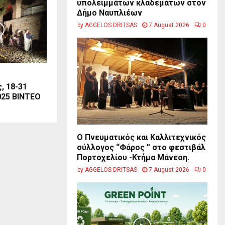
υπολειμμάτων κλαδεμάτων στον
Δήμο Ναυπλιέων
by
AGGELOS DRITSAS
7 August 2026
0
, 18-31
025 ΒΙΝΤΕΟ
Ο Πνευματικός και Καλλιτεχνικός
σύλλογος “Φάρος ” στο φεστιβάλ
Πορτοχελίου -Κτήμα Μάνεση.
by
AGGELOS DRITSAS
7 August 2026
0