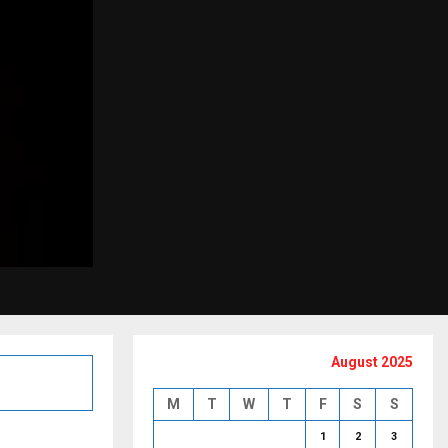
August 2025
M
T
W
T
F
S
S
1
2
3