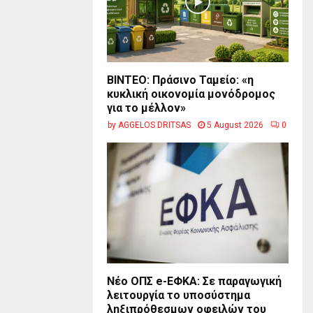
BINTEO: Πράσινο Ταμείο: «η
κυκλική οικονομία μονόδρομος
για το μέλλον»
by
AGGELOS DRITSAS
5 August 2026
0
Νέο ΟΠΣ e-ΕΦΚΑ: Σε παραγωγική
λειτουργία το υποσύστημα
ληξιπρόθεσμων οφειλών του