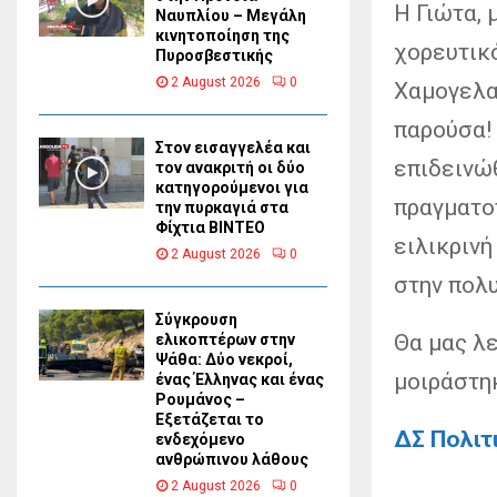
Η Γιώτα, 
Ναυπλίου – Μεγάλη
κινητοποίηση της
χορευτικό
Πυροσβεστικής
2 August 2026
0
Χαμογελασ
παρούσα!
Στον εισαγγελέα και
επιδεινώ
τον ανακριτή οι δύο
κατηγορούμενοι για
πραγματο
την πυρκαγιά στα
Φίχτια ΒΙΝΤΕΟ
ειλικρινή
2 August 2026
0
στην πολυ
Σύγκρουση
Θα μας λ
ελικοπτέρων στην
Ψάθα: Δύο νεκροί,
μοιράστηκ
ένας Έλληνας και ένας
Ρουμάνος –
Εξετάζεται το
ΔΣ Πολιτ
ενδεχόμενο
ανθρώπινου λάθους
2 August 2026
0