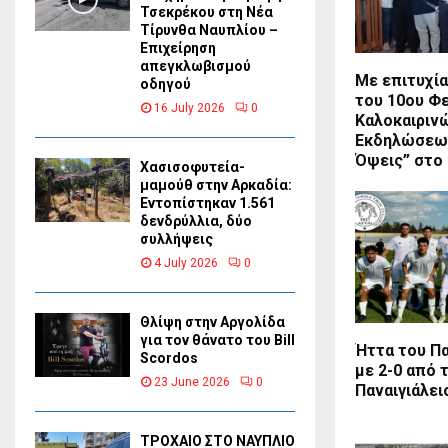
Τσεκρέκου στη Νέα
Τίρυνθα Ναυπλίου –
Επιχείρηση
απεγκλωβισμού
Με επιτυχία
οδηγού
του 10ου Φ
16 July 2026
0
Καλοκαιριν
Εκδηλώσεων
Όψεις” στο
Χασισοφυτεία-
μαμούθ στην Αρκαδία:
Εντοπίστηκαν 1.561
δενδρύλλια, δύο
συλλήψεις
4 July 2026
0
Θλίψη στην Αργολίδα
για τον θάνατο του Bill
Ήττα του Π
Scordos
με 2-0 από 
23 June 2026
0
Παναιγιάλει
ΤΡΟΧΑΙΟ ΣΤΟ ΝΑΥΠΛΙΟ