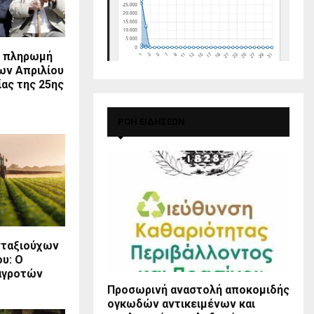
η πληρωμή
ων Απριλίου
ίας της 25ης
ΡΟΗ ΕΙΔΗΣΕΩΝ
νταξιούχων
υ: Ο
αγροτών
Προσωρινή αναστολή αποκομιδής
ογκωδών αντικειμένων και