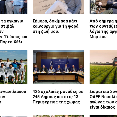
 τα εγκαινια
Σήμερα, δοκίμασα κάτι
Από σήμερα 
εστιβάλ
καινούργιο για 1η φορά
των συντάξε
ών
στη ζωή μου.
λόγω της αργ
 “Γεύσεις και
Μαρτίου
 Πόρτο Χέλι
ανναυπλιακού
426 σχολικές μονάδες σε
Σωματείο Συ
τον
245 Δήμους και στις 13
ΟΑΕΕ Ναυπλίο
ο
Περιφέρειες της χώρας
αγώνας των 
είναι δίκαιος