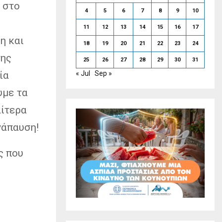
 στο
4
5
6
7
8
9
10
11
12
13
14
15
16
17
η και
18
19
20
21
22
23
24
της
25
26
27
28
29
30
31
ία
« Jul
Sep »
υμε τα
αίτερα
νάπαυση!
ς που