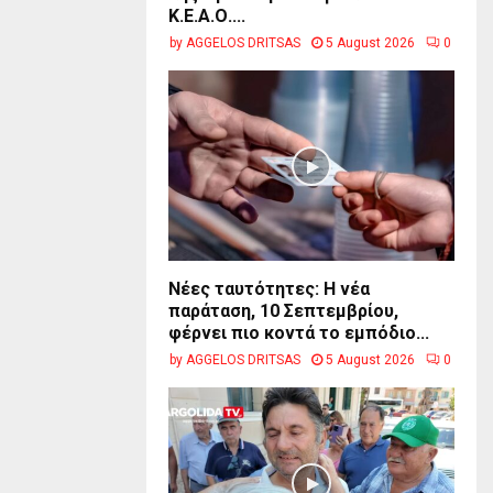
Κ.Ε.Α.Ο....
by
AGGELOS DRITSAS
5 August 2026
0
Νέες ταυτότητες: Η νέα
παράταση, 10 Σεπτεμβρίου,
φέρνει πιο κοντά το εμπόδιο...
by
AGGELOS DRITSAS
5 August 2026
0