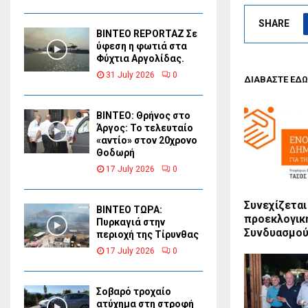
SHARE
BINTEO REPORTAZ Σε
ύφεση η φωτιά στα
Φύχτια Αργολίδας.
31 July 2026
0
ΔΙΑΒΑΣΤΕ ΕΔΩ
ΒΙΝΤΕΟ: Θρήνος στο
Άργος: Το τελευταίο
«αντίο» στον 20χρονο
Θοδωρή
17 July 2026
0
Συνεχίζεται
ΒΙΝΤΕΟ ΤΩΡΑ:
προεκλογικ
Πυρκαγιά στην
Συνδυασμο
περιοχή της Τίρυνθας
17 July 2026
0
Σοβαρό τροχαίο
ατύχημα στη στροφή