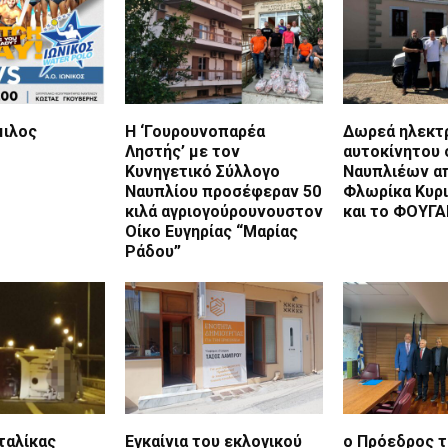
μιλος
Η ‘Γουρουνοπαρέα
Δωρεά ηλεκτ
Ληστής’ με τον
αυτοκίνητου 
Κυνηγετικό Σύλλογο
Ναυπλιέων α
Ναυπλίου προσέφεραν 50
Φλωρίκα Κυρ
κιλά αγριογούρουνουστον
και το ΦΟΥΓ
Οίκο Ευγηρίας “Μαρίας
Ράδου”
ταλίκας
Εγκαίνια του εκλογικού
ο Πρόεδρος 