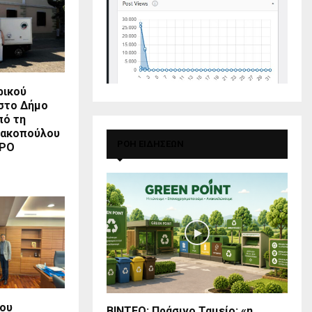
ρικού
στο Δήμο
πό τη
ιακοπούλου
ΡΟΗ ΕΙΔΗΣΕΩΝ
ΑΡΟ
του
BINTEO: Πράσινο Ταμείο: «η