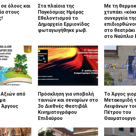
 σε όλους και
Στα πλαίσια της
Με τη θερμοκ
ία στους
Παγκόσμιας Ημέρας
χτυπάει «κόκ
ς!
Εθελοντισμού το
συνεργεία της
Δημαρχείο Ερμιονίδας
επιδιορθώνο
φωταγωγήθηκε μωβ.
στο θεατράκι
στο Ναύπλιο
 Αξιών από
Πρόσκληση για υποβολή
Το Άργος γιο
ημα
ταινιών και σεναρίων στο
Μετακομιδή 
 Άργους
3ο Διεθνές Φεστιβάλ
Λειψάνων του
Κινηματογράφου
Πέτρου του
Επιδαύρου
Θαυματουργο