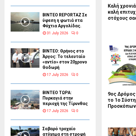
Καλή χρονιά
καλή επιτυχ
BINTEO REPORTAZ Σε
στόχους σα
ύφεση η φωτιά στα
Φύχτια Αργολίδας.
31 July 2026
0
ΒΙΝΤΕΟ: Θρήνος στο
Άργος: Το τελευταίο
«αντίο» στον 20χρονο
Θοδωρή
17 July 2026
0
ΒΙΝΤΕΟ ΤΩΡΑ:
9ος Δρόμος
Πυρκαγιά στην
το 1ο Σύστ
περιοχή της Τίρυνθας
Προσκόπων
17 July 2026
0
Σοβαρό τροχαίο
ατύχημα στη στροφή