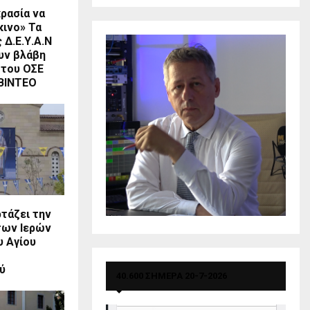
ρασία να
κινο» Τα
 Δ.Ε.Υ.Α.Ν
υν βλάβη
 του ΟΣΕ
 ΒΙΝΤΕΟ
ρτάζει την
των Ιερών
 Αγίου
ύ
40.600 ΣΗΜΕΡΑ 20-7-2026