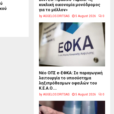
ού
κυκλική οικονομία μονόδρομος
κού
για το μέλλον»
by
AGGELOS DRITSAS
5 August 2026
0
Νέο ΟΠΣ e-ΕΦΚΑ: Σε παραγωγική
λειτουργία το υποσύστημα
ληξιπρόθεσμων οφειλών του
Κ.Ε.Α.Ο....
by
AGGELOS DRITSAS
5 August 2026
0