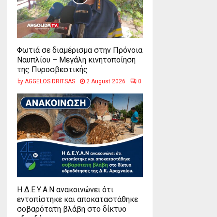
Φωτιά σε διαμέρισμα στην Πρόνοια
Ναυπλίου – Μεγάλη κινητοποίηση
της Πυροσβεστικής
by
AGGELOS DRITSAS
2 August 2026
0
Η Δ.Ε.Υ.Α.Ν ανακοινώνει ότι
εντοπίστηκε και αποκαταστάθηκε
σοβαρότατη βλάβη στο δίκτυο