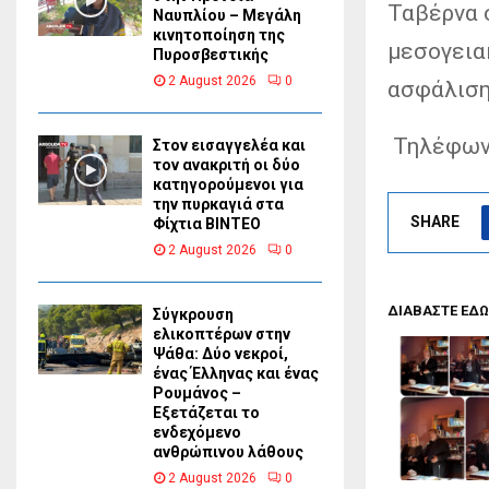
Ταβέρνα 
Ναυπλίου – Μεγάλη
κινητοποίηση της
μεσογειακ
Πυροσβεστικής
2 August 2026
0
ασφάλιση
Τηλέφωνο
Στον εισαγγελέα και
τον ανακριτή οι δύο
κατηγορούμενοι για
την πυρκαγιά στα
SHARE
Φίχτια ΒΙΝΤΕΟ
2 August 2026
0
ΔΙΑΒΑΣΤΕ ΕΔΩ
Σύγκρουση
ελικοπτέρων στην
Ψάθα: Δύο νεκροί,
ένας Έλληνας και ένας
Ρουμάνος –
Εξετάζεται το
ενδεχόμενο
ανθρώπινου λάθους
2 August 2026
0