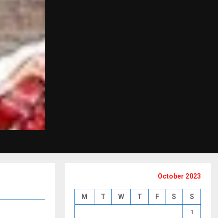
October 2023
M
T
W
T
F
S
S
1