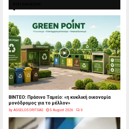
ΡΟΗ ΕΙΔΗΣΕΩΝ
BINTEO: Πράσινο Ταμείο: «η κυκλική οικονομία
μονόδρομος για το μέλλον»
by
AGGELOS DRITSAS
5 August 2026
0