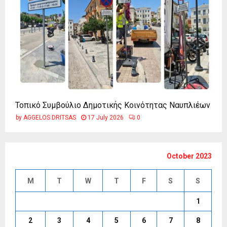
Τοπικό Συμβούλιο Δημοτικής Κοινότητας Ναυπλιέων
by
AGGELOS DRITSAS
17 July 2026
0
October 2023
M
T
W
T
F
S
S
1
2
3
4
5
6
7
8