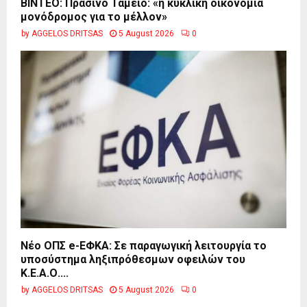
BINTEO: Πράσινο Ταμείο: «η κυκλική οικονομία
μονόδρομος για το μέλλον»
by
AGGELOS DRITSAS
5 August 2026
0
Νέο ΟΠΣ e-ΕΦΚΑ: Σε παραγωγική λειτουργία το
υποσύστημα ληξιπρόθεσμων οφειλών του
Κ.Ε.Α.Ο....
by
AGGELOS DRITSAS
5 August 2026
0